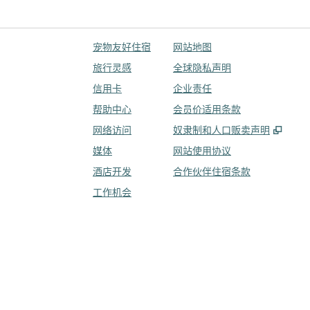
宠物友好住宿
网站地图
旅行灵感
全球隐私声明
信用卡
企业责任
帮助中心
会员价适用条款
,
打开
网络访问
奴隶制和人口贩卖声明
媒体
网站使用协议
酒店开发
合作伙伴住宿条款
工作机会