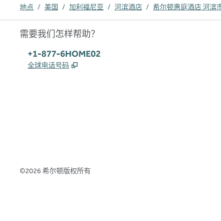
地点
/
美国
/
加利福尼亚
/
河滨酒店
/
希尔顿惠庭酒店 河滨
需要我们怎样帮助？
电话:
+1-877-6HOME02
,
打开新选项卡
全球电话号码
x
facebook
instagram
，
打开新选项卡
，
打开新选项卡
，
打开新选项卡
©
2026
希尔顿版权所有