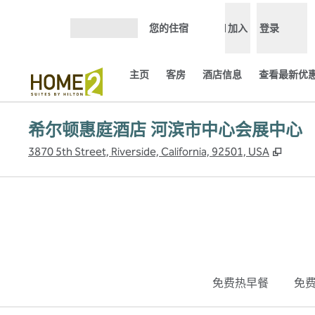
跳转至内容
您的住宿
加入
登录
打开菜单
主页
客房
酒店信息
查看最新优惠
希尔顿惠庭酒店 河滨市中心会展中心
,
打开
3870 5th Street, Riverside, California, 92501, USA
免费热早餐
免