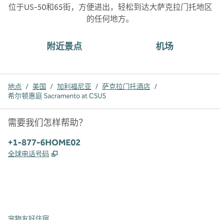
位于US-50和65街，方便进出，轻松到达大萨克拉门托地区
的任何地方。
附近景点
机场
地点
/
美国
/
加利福尼亚
/
萨克拉门托酒店
/
希尔顿惠庭 Sacramento at CSUS
需要我们怎样帮助？
电话:
+1-877-6HOME02
,
打开新选项卡
全球电话号码
x
facebook
instagram
，
打开新选项卡
，
打开新选项卡
，
打开新选项卡
宠物友好住宿