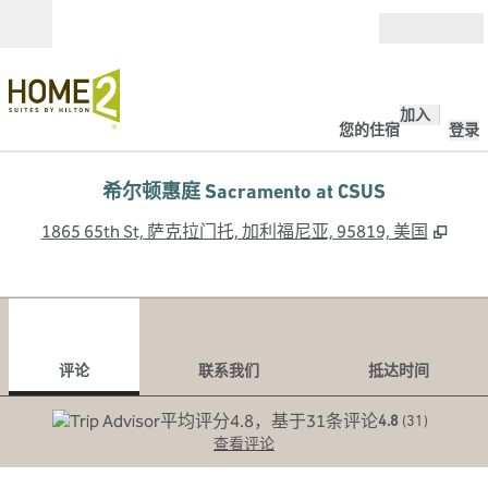
跳转至内容
打开
加入
您的住宿
登录
希尔顿惠庭 Sacramento at CSUS
,
打
1865 65th St, 萨克拉门托, 加利福尼亚, 95819, 美国
1
/
12
上一张图片
下一
1/12
联系我们
评论
联系我们
抵达时间
4.8
(
31
)
查看评论