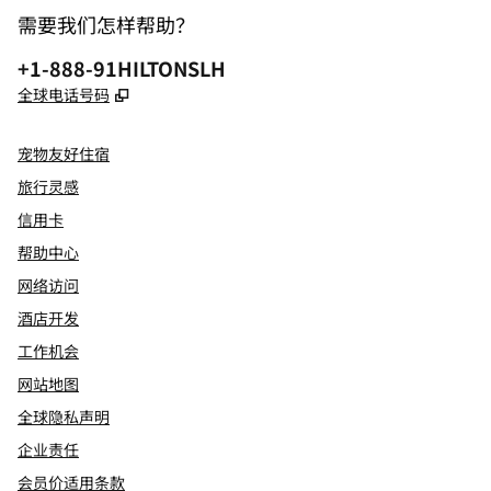
需要我们怎样帮助？
电话:
+1-888-91HILTONSLH
,
打开新选项卡
全球电话号码
宠物友好住宿
旅行灵感
信用卡
帮助中心
网络访问
酒店开发
工作机会
网站地图
全球隐私声明
企业责任
会员价适用条款