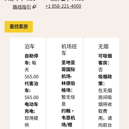
+1 858-221-4000
路线指引
,
在新标签页中打开
查找客房
泊车
机场班
无烟
车
自助停
可吸烟
圣地亚
车
:
每
客房：
哥国际
天
否
机场-
$65.00
吸烟政
林德伯
代客泊
策：
格场
：
车
:
在无烟
暂无信
$65.00
房间吸
息
电动车
烟将收
约翰·
充电
:
取费
韦恩机
现场提
用。请
场/橙
供
向前台