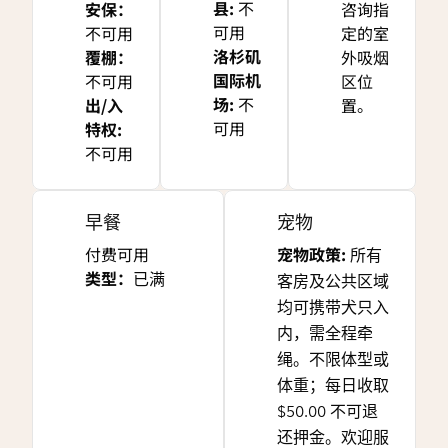
县
:
不
安保
：
咨询指
可用
不可用
定的室
洛杉矶
覆棚
：
外吸烟
国际机
不可用
区位
场
:
不
出/入
置。
可用
特权
:
不可用
早餐
宠物
付费可用
宠物政策:
所有
类型：
已满
客房及公共区域
均可携带犬只入
内，需全程牵
绳。不限体型或
体重；每日收取
$50.00 不可退
还押金。欢迎服