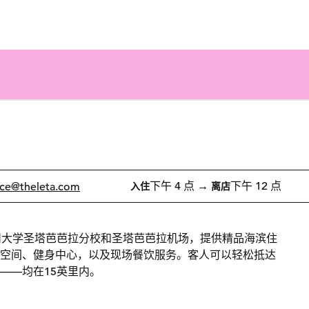
1/12
1
/
12
上一张图片
下一张图片
下午 4 点
→
下午 12 点
ice
@theleta.com
入住
离店
靠近加州大学圣塔芭芭拉分校和圣塔芭芭拉机场，提供精品海滨住
空间、健身中心，以及现场餐饮服务。客人可以轻松抵达
——均在15英里内。