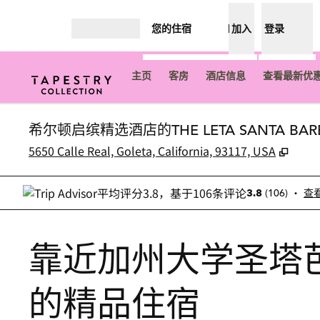
跳转至内容
您的住宿
加入
登录
打开菜单
主页
客房
酒店信息
查看最新优惠
希尔顿启缤精选酒店的THE LETA SANTA BARB
,
打开
5650 Calle Real, Goleta, California, 93117, USA
•
(
106
)
3.8
查
靠近加州大学圣塔
的精品住宿