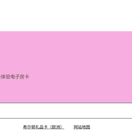
会体验
电子房卡
希尔顿礼品卡（欧洲）
网站地图