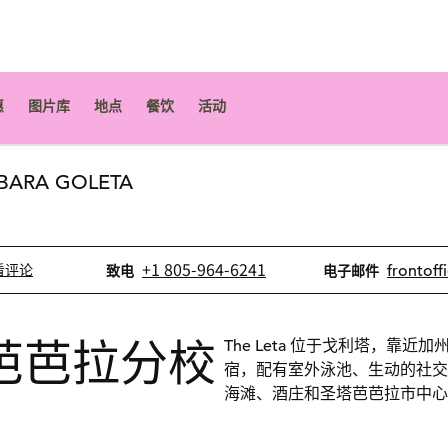
​
图片库
地点
餐饮
活动
ARA GOLETA
新选项卡
电话
电子邮件
+1 805-964-6241
frontoff
看评论
致电
电子邮件
芭芭拉分校
The Leta 位于戈利塔，
宿，配有室外泳池、生动的社交
海滩、酒庄和圣塔芭芭拉市中心