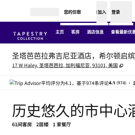
跳转至内容
您的住宿
加入
登录
打开菜单
主页
客房
酒店信息
查看最新优惠
圣塔芭芭拉弗吉尼亚酒店，希尔顿启缤
,
打开
17 W Haley, 圣塔芭芭拉, 加利福尼亚, 93101, 美国
•
(
974
)
4.1
历史悠久的市中心
61间客房
2层楼
1 家餐厅