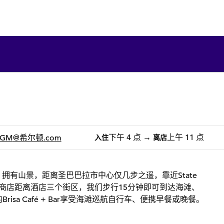
1/12
1
/
12
上一张图片
下一张图片
下午 4 点
→
上午 11 点
_GM
@希尔顿.com
入住
离店
，拥有山景，距离圣巴巴拉市中心仅几步之遥，靠近State
uevo的商店距离酒店三个街区，我们步行15分钟即可到达海滩、
们的Brisa Café + Bar享受海滩巡航自行车、便携早餐或晚餐。