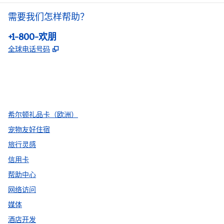
需要我们怎样帮助？
电话:
+1-800-欢朋
,
打开新选项卡
全球电话号码
facebook
x
instagram
，
打开新选项卡
，
打开新选项卡
，
打开新选项卡
希尔顿礼品卡（欧洲）
宠物友好住宿
旅行灵感
信用卡
帮助中心
网络访问
媒体
酒店开发