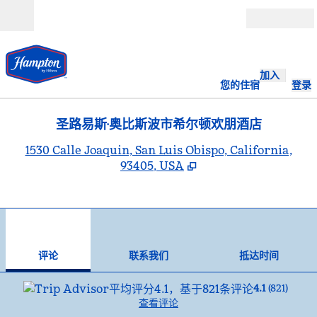
跳转至内容
打开
加入
您的住宿
登录
圣路易斯·奥比斯波市希尔顿欢朋酒店
,
1530 Calle Joaquin, San Luis Obispo, California,
93405, USA
1
/
12
上一张图片
下一
1/12
联系我们
评论
联系我们
抵达时间
4.1
(
821
)
查看评论