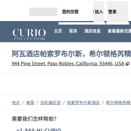
跳转至内容
您的住宿
加入
登录
打开菜单
主页
客房
酒店信息
查看最新优惠
阿瓦酒店帕索罗布尔斯，希尔顿格芮精
944 Pine Street, Paso Robles, California, 93446, USA
地点
/
美国
/
加利福尼亚
/
帕索罗布尔斯酒店
/
希尔顿格芮精
需要我们怎样帮助？
电话:
+1-844-HI-CURIO