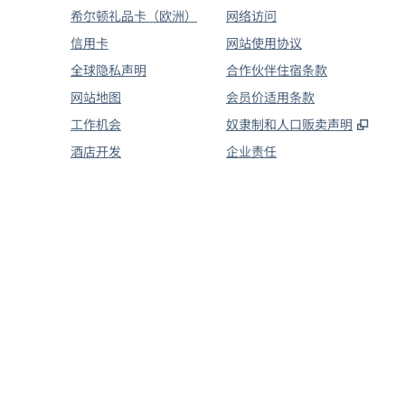
希尔顿礼品卡（欧洲）
网络访问
信用卡
网站使用协议
全球隐私声明
合作伙伴住宿条款
网站地图
会员价适用条款
,
打开
工作机会
奴隶制和人口贩卖声明
酒店开发
企业责任