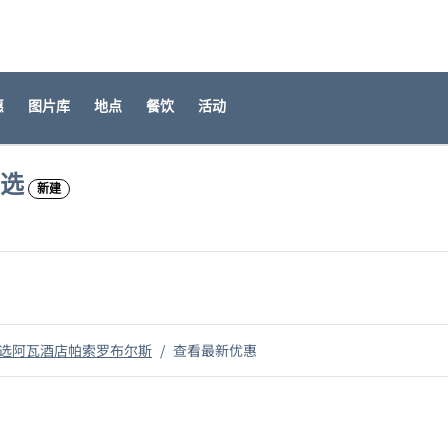
​
图片库
地点
餐饮
活动
选
新建
,
打开新选项卡
选阿瓦酒店帕索罗布尔斯
/
查看最新优惠​