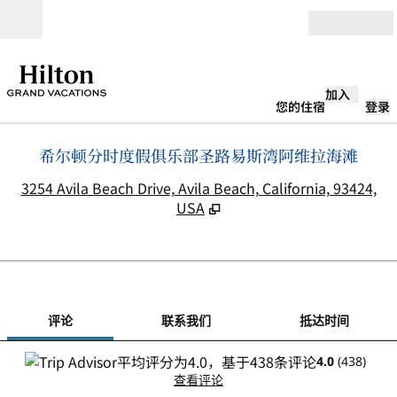
跳转至内容
打开
加入
您的住宿
登录
希尔顿分时度假俱乐部圣路易斯湾阿维拉海滩
,
3254 Avila Beach Drive, Avila Beach, California, 93424,
USA
1
/
12
上一张图片
下一
1/12
联系我们
评论
联系我们
抵达时间
4.0
(
438
)
查看评论