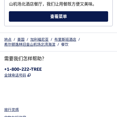
山机场北酒店餐厅，我们让用餐既方便又美味。
查看菜单
地点
/
美国
/
加利福尼亚
/
布里斯班酒店
/
希尔顿逸林旧金山机场北湾海滨
/
餐饮
需要我们怎样帮助？
电话:
+1-800-222-TREE
,
打开新选项卡
全球电话号码
x
facebook
instagram
，
打开新选项卡
，
打开新选项卡
，
打开新选项卡
旅行灵感