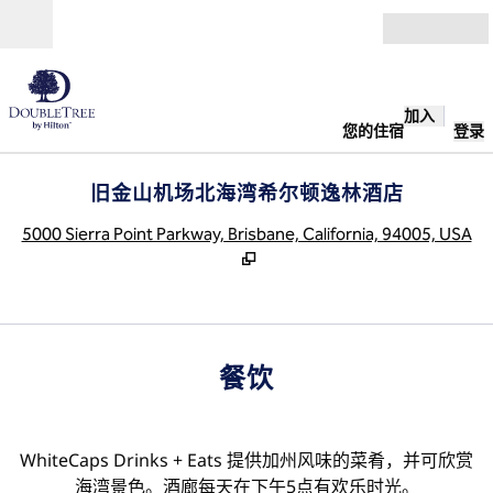
跳转至内容
打开
加入
您的住宿
登录
旧金山机场北海湾希尔顿逸林酒店
,
5000 Sierra Point Parkway, Brisbane, California, 94005, USA
餐饮
WhiteCaps Drinks + Eats 提供加州风味的菜肴，并可欣赏
海湾景色。酒廊每天在下午5点有欢乐时光。