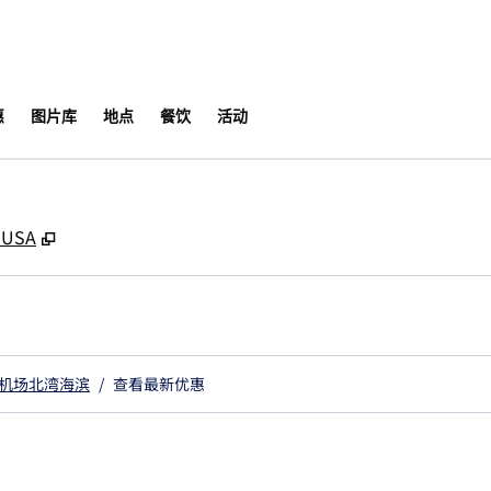
​
图片库
地点
餐饮
活动
,
打开新选项卡
, USA
机场北湾海滨
/
查看最新优惠​