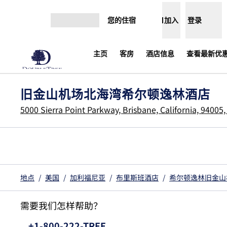
跳转至内容
您的住宿
加入
登录
打开菜单
主页
客房
酒店信息
查看最新优惠
旧金山机场北海湾希尔顿逸林酒店
5000 Sierra Point Parkway, Brisbane, California, 94005
地点
/
美国
/
加利福尼亚
/
布里斯班酒店
/
希尔顿逸林旧金山
需要我们怎样帮助？
电话:
+1-800-222-TREE