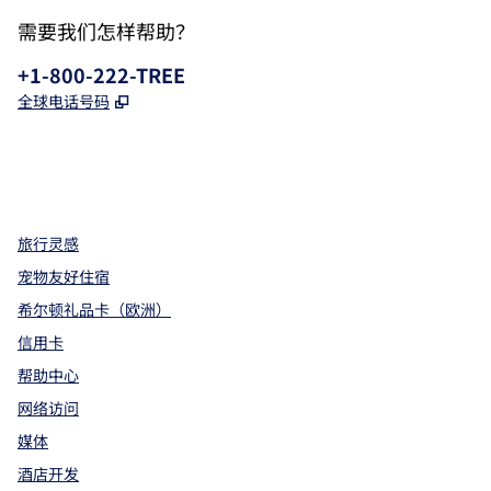
需要我们怎样帮助？
电话:
+1-800-222-TREE
,
打开新选项卡
全球电话号码
x
facebook
instagram
，
打开新选项卡
，
打开新选项卡
，
打开新选项卡
旅行灵感
宠物友好住宿
希尔顿礼品卡（欧洲）
信用卡
帮助中心
网络访问
媒体
酒店开发