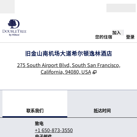
跳转至内容
打开
加入
您的住宿
登录
旧金山南机场大道希尔顿逸林酒店
,
275 South Airport Blvd, South San Francisco,
California, 94080, USA
1
/
12
上一张图片
下一
1/12
联系我们
联系我们
抵达时间
致电
致电
+1 650-873-3550
电子邮件
电子邮件