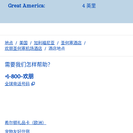
Great America:
4 英里
地点
/
美国
/
加利福尼亚
/
圣何塞酒店
/
欢朋圣何塞机场酒店
/
酒店地点
需要我们怎样帮助？
电话:
+1-800-欢朋
,
打开新选项卡
全球电话号码
facebook
x
instagram
，
打开新选项卡
，
打开新选项卡
，
打开新选项卡
希尔顿礼品卡（欧洲）
宠物友好住宿