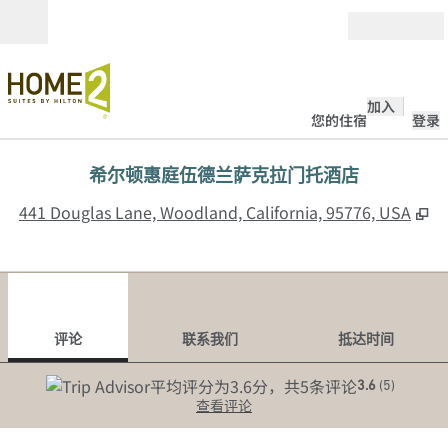
跳转至内容
打开
加入
您的住宿
登录
希尔顿惠庭伍德兰萨克拉门托酒店
,
441 Douglas Lane, Woodland, California, 95776, USA
1
/
12
上一张图片
下一
1/12
联系我们
评论
联系我们
抵达时间
3.6
(
5
)
查看评论