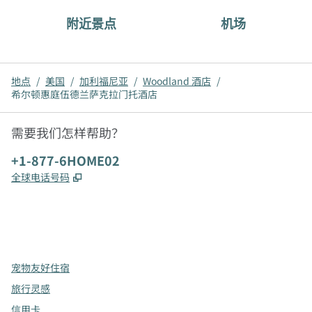
附近景点
机场
地点
/
美国
/
加利福尼亚
/
Woodland 酒店
/
希尔顿惠庭伍德兰萨克拉门托酒店
需要我们怎样帮助？
电话:
+1-877-6HOME02
,
打开新选项卡
全球电话号码
x
facebook
instagram
，
打开新选项卡
，
打开新选项卡
，
打开新选项卡
宠物友好住宿
旅行灵感
信用卡