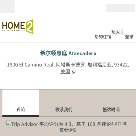
跳转至内容
打开
加入
您的住宿
登录
希尔顿惠庭 Atascadero
,
1800 El Camino Real, 阿塔斯卡德罗, 加利福尼亚, 93422,
美国
1
/
12
上一张图片
下一
1/12
联系我们
评论
联系我们
抵达时间
4.3
(
108
)
查看评论