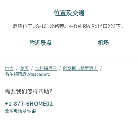
位置及交通
酒店位于US-101公路旁。在Del Rio Rd出口222下。
附近景点
机场
地点
/
美国
/
加利福尼亚
/
阿塔斯卡德罗酒店
/
希尔顿惠庭 Atascadero
需要我们怎样帮助？
电话:
+1-877-6HOME02
,
打开新选项卡
全球电话号码
x
facebook
instagram
，
打开新选项卡
，
打开新选项卡
，
打开新选项卡