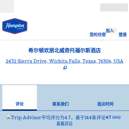
跳转至内容
打开
加入
您的住宿
登录
希尔顿欢朋北威奇托福尔斯酒店
,
2432 Sierra Drive, Wichita Falls, Texas, 76306, USA
1
/
12
上一张图片
下一
1/12
联系我们
评论
联系我们
抵达时间
4.7
(
144
)
查看评论