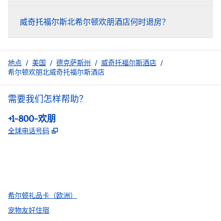
威奇托福尔斯北希尔顿欢朋酒店何时退房？
地点
/
美国
/
德克萨斯州
/
威奇托福尔斯酒店
/
希尔顿欢朋北威奇托福尔斯酒店
需要我们怎样帮助？
电话:
+1-800-欢朋
,
打开新选项卡
全球电话号码
facebook
x
instagram
，
打开新选项卡
，
打开新选项卡
，
打开新选项卡
希尔顿礼品卡（欧洲）
宠物友好住宿