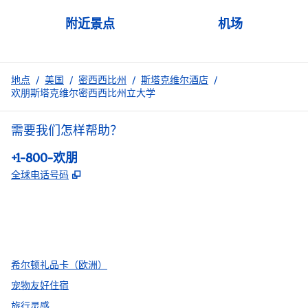
附近景点
机场
地点
/
美国
/
密西西比州
/
斯塔克维尔酒店
/
欢朋斯塔克维尔密西西比州立大学
需要我们怎样帮助？
电话:
+1-800-欢朋
,
打开新选项卡
全球电话号码
facebook
x
instagram
，
打开新选项卡
，
打开新选项卡
，
打开新选项卡
希尔顿礼品卡（欧洲）
宠物友好住宿
旅行灵感