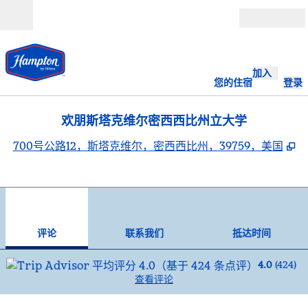
跳转至内容
打开
加入
您的住宿
登录
欢朋斯塔克维尔密西西比州立大学
,
700号公路12，斯塔克维尔，密西西比州，39759，美国
1
/
12
上一张图片
下一
1/12
联系我们
评论
联系我们
抵达时间
4.0
(
424
)
查看评论