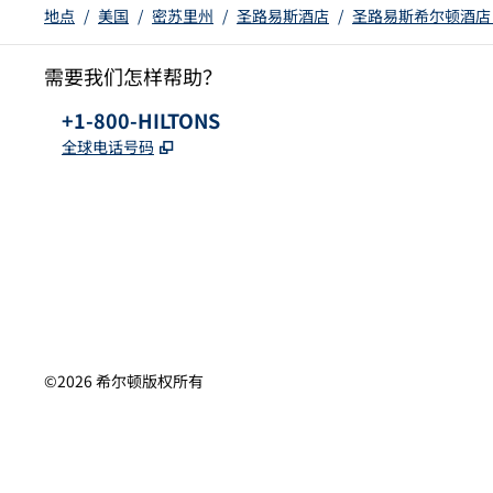
地点
/
美国
/
密苏里州
/
圣路易斯酒店
/
圣路易斯希尔顿酒店
需要我们怎样帮助？
电话：
+1-800-HILTONS
,
打开新选项卡
全球电话号码
x
facebook
instagram
youtube
pinterest
，
打开新选项卡
，
打开新选项卡
，
打开新选项卡
,
打开新标签
,
Opens new tab
©
2026
希尔顿版权所有