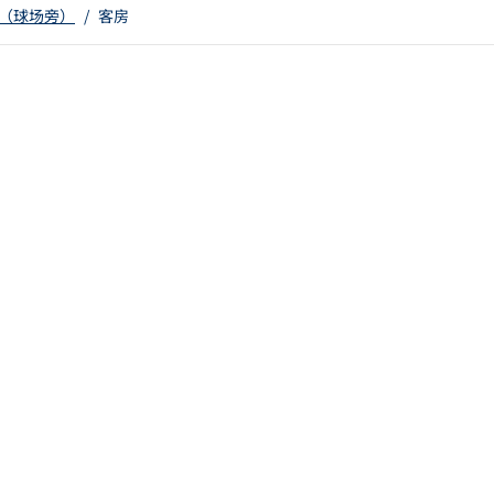
（球场旁）
/
客房