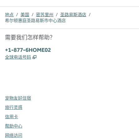
地点
/
美国
/
密苏里州
/
圣路易斯酒店
/
希尔顿惠庭圣路易斯市中心酒店
需要我们怎样帮助？
电话:
+1-877-6HOME02
,
打开新选项卡
全球电话号码
x
facebook
instagram
，
打开新选项卡
，
打开新选项卡
，
打开新选项卡
宠物友好住宿
旅行灵感
信用卡
帮助中心
网络访问