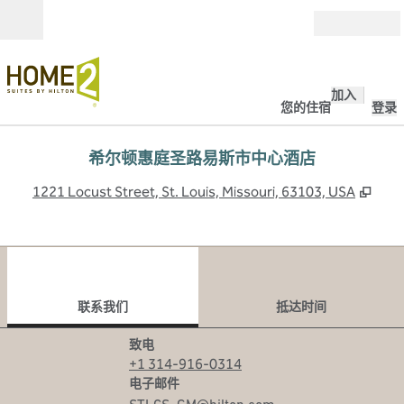
跳转至内容
打开
加入
您的住宿
登录
希尔顿惠庭圣路易斯市中心酒店
,
打
1221 Locust Street, St. Louis, Missouri, 63103, USA
1
/
11
上一张图片
下一
1/11
联系我们
联系我们
抵达时间
电话
致电
+1 314-916-0314
电子邮箱
电子邮件