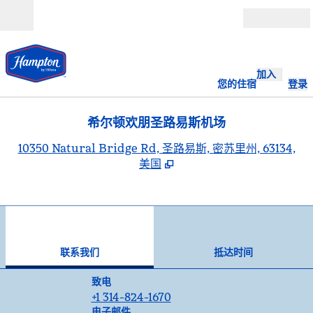
跳转至内容
打开
加入
您的住宿
登录
希尔顿欢朋圣路易斯机场
,
10350 Natural Bridge Rd, 圣路易斯, 密苏里州, 63134,
美国
1
/
12
上一张图片
下一
1/12
联系我们
联系我们
抵达时间
致电
致电
+1 314-824-1670
发送邮件
电子邮件