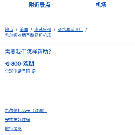
附近景点
机场
地点
/
美国
/
密苏里州
/
圣路易斯酒店
/
希尔顿欢朋圣路易斯机场
需要我们怎样帮助？
电话:
+1-800-欢朋
,
打开新选项卡
全球电话号码
facebook
x
instagram
，
打开新选项卡
，
打开新选项卡
，
打开新选项卡
希尔顿礼品卡（欧洲）
宠物友好住宿
旅行灵感