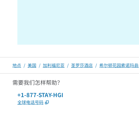
地点
/
美国
/
加利福尼亚
/
圣罗莎酒店
/
希尔顿花园索诺玛县
需要我们怎样帮助？
电话：
+1-877-STAY-HGI
,
打开新选项卡
全球电话号码
x
facebook
instagram
，
打开新选项卡
，
打开新选项卡
，
打开新选项卡