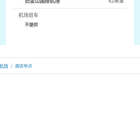
82英里
旧金山国际机场
机场班车
不提供
机场
/
酒店地点