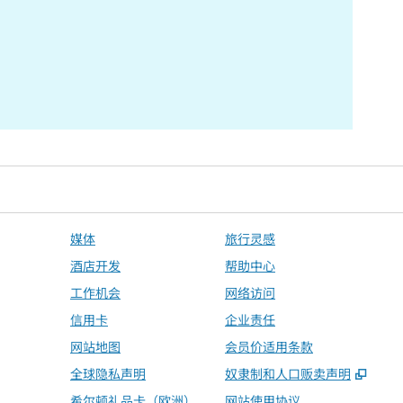
媒体
旅行灵感
酒店开发
帮助中心
工作机会
网络访问
信用卡
企业责任
网站地图
会员价适用条款
,
打开
全球隐私声明
奴隶制和人口贩卖声明
希尔顿礼品卡（欧洲）
网站使用协议