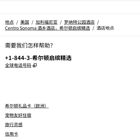
地点
/
美国
/
加利福尼亚
/
罗纳特公园酒店
/
Centro Sonoma 酒乡酒店，希尔顿启缤精选
/
酒店地点
需要我们怎样帮助？
电话:
+1-844-3-希尔顿启缤精选
,
打开新选项卡
全球电话号码
x
facebook
instagram
，
打开新选项卡
，
打开新选项卡
，
打开新选项卡
希尔顿礼品卡（欧洲）
宠物友好住宿
旅行灵感
信用卡