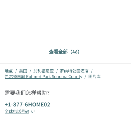
查看全部（46）
地点
/
美国
/
加利福尼亚
/
罗纳特公园酒店
/
希尔顿惠庭 Rohnert Park Sonoma County
/
图片库
需要我们怎样帮助？
电话:
+1-877-6HOME02
,
打开新选项卡
全球电话号码
x
facebook
instagram