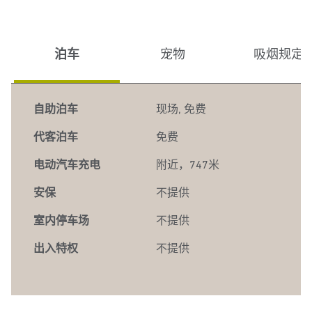
泊车
宠物
吸烟规定
自助泊车
现场
,
免费
代客泊车
免费
电动汽车充电
附近，747米
安保
不提供
室内停车场
不提供
出入特权
不提供