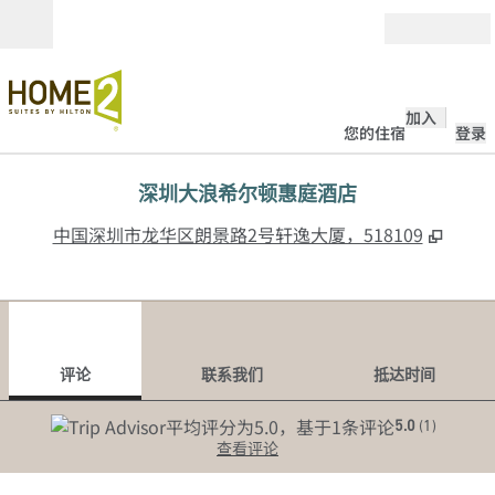
跳转至内容
打开
加入
您的住宿
登录
深圳大浪希尔顿惠庭酒店
,
打开
中国深圳市龙华区朗景路2号轩逸大厦，518109
1
/
12
上一张图片
下一
1/12
联系我们
评论
联系我们
抵达时间
5.0
(
1
)
查看评论