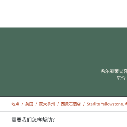
希尔顿荣誉
房价
地点
/
美国
/
蒙大拿州
/
西黄石酒店
/
Starlite Yellows
需要我们怎样帮助？