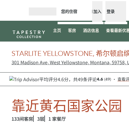
跳转至内容
您的住宿
加入
登录
打开菜单
主页
客房
酒店信息
查看最新优惠
STARLITE YELLOWSTONE, 希尔
301 Madison Ave, West Yellowstone, Montana, 59758,
•
(
49
)
4.6
查看
靠近黄石国家公园
133间客房
3层
1 家餐厅