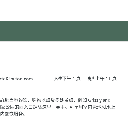
1/12
1
/
12
上一张图片
下一张图片
下午 4 点
→
上午 11 点
tel
@hilton.com
入住
离店
当地餐饮、购物地点及多处景点，例如 Grizzly and
nter。黄石国家公园的西入口距离这里一英里。可享用室内泳池和水上
内餐饮服务。