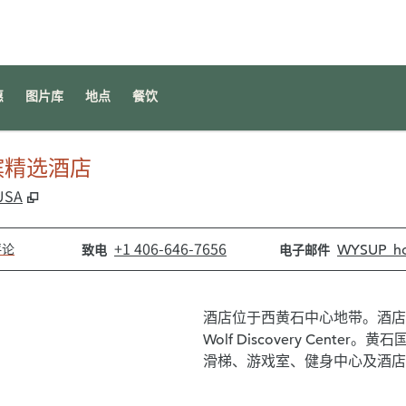
​
图片库
地点
餐饮
顿启缤精选酒店
,
打开新选项卡
 USA
致电
电子邮件
+1 406-646-7656
WYSUP_ho
评论
致电
电子邮件
酒店位于西黄石中心地带。酒店靠近
Wolf Discovery Ce
滑梯、游戏室、健身中心及酒店