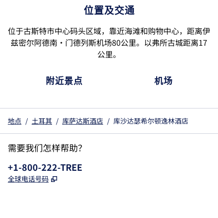
位置及交通
位于古斯特市中心码头区域，靠近海滩和购物中心，距离伊
兹密尔阿德南·门德列斯机场80公里。以弗所古城距离17
公里。
附近景点
机场
地点
/
土耳其
/
库萨达斯酒店
/
库沙达瑟希尔顿逸林酒店
需要我们怎样帮助？
电话:
+1-800-222-TREE
,
打开新选项卡
全球电话号码
x
facebook
instagram
，
打开新选项卡
，
打开新选项卡
，
打开新选项卡