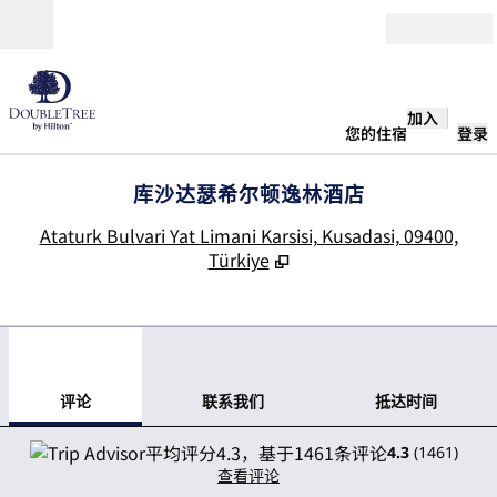
跳转至内容
打开
加入
您的住宿
登录
库沙达瑟希尔顿逸林酒店
,
Ataturk Bulvari Yat Limani Karsisi, Kusadasi, 09400,
Türkiye
1
/
11
上一张图片
下一
1/11
联系我们
评论
联系我们
抵达时间
4.3
(
1461
)
查看评论