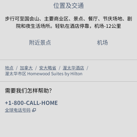
位置及交通
步行可至国会山、主要商业区、景点、餐厅、节庆场地、剧
院和夜生活场所。轻轨在酒店停靠，机场-12公里
附近景点
机场
地点
/
加拿大
/
安大略省
/
渥太华酒店
/
渥太华市区 Homewood Suites by Hilton
需要我们怎样帮助？
电话:
+1-800-CALL-HOME
,
打开新选项卡
全球电话号码
x
facebook
instagram
，
打开新选项卡
，
打开新选项卡
，
打开新选项卡