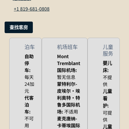
,
在新标签页中打开
+1 819-681-0808
查找客房
泊车
机场班车
儿童
服务
自助
Mont
停
Tremblant
婴儿
车
:
国际机场
:
床
:
每天
暂无信息
不提
24加
蒙特利尔-
供
元
皮埃尔·埃
儿童
代客
利奥特·特
看
泊
鲁多国际机
护
:
车
:
场
:
不适用
可提
不可
麦克唐纳-
供
用
卡蒂埃国际
儿童