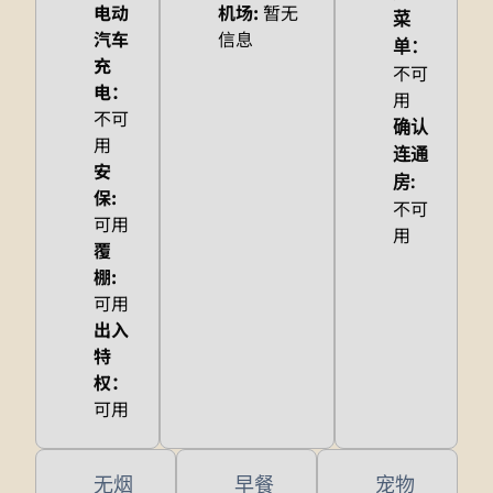
电动
机场
:
暂无
菜
汽车
信息
单
：
充
不可
电
：
用
不可
确认
用
连通
安
房
:
保
:
不可
可用
用
覆
棚
:
可用
出入
特
权
：
可用
无烟
早餐
宠物