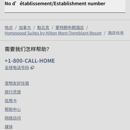
No d’établissement/Establishment number
地点
/
加拿大
/
魁北克
/
蒙特朗布朗酒店
/
Homewood Suites by Hilton Mont-Tremblant Resort
/
酒店信息
需要我们怎样帮助？
电话:
+1-800-CALL-HOME
,
打开新选项卡
全球电话号码
宠物友好住宿
旅行灵感
信用卡
帮助中心
网络访问
媒体