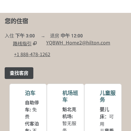
您的住宿
入住
下午 3:00
→
退房
中午 12:00
YQBWH_Home2@hilton.com
路线指引
,
在新标签页中打开
+1 888-478-1262
查找客房
泊车
机场班
儿童服
车
务
自助停
魁北克
车
:
免
婴儿
机场
:
费
可
床
：
暂无服
代客泊
用
务
车
:
不