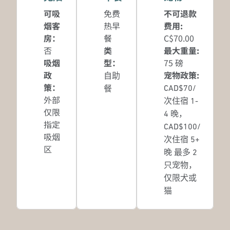
可吸
免费
不可退款
烟客
热早
费用:
房：
餐
C$70.00
否
类
最大重量:
吸烟
型：
75 磅
政
宠物政策:
自助
策：
CAD$70/
餐
外部
次住宿 1-
仅限
4 晚，
指定
CAD$100/
吸烟
次住宿 5+
区
晚 最多 2
只宠物，
仅限犬或
猫