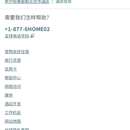
希尔顿惠庭魁北克市酒店
/
酒店信息
需要我们怎样帮助？
电话:
+1-877-6HOME02
,
打开新选项卡
全球电话号码
宠物友好住宿
旅行灵感
信用卡
帮助中心
网络访问
媒体
酒店开发
工作机会
网站地图
全球隐私声明