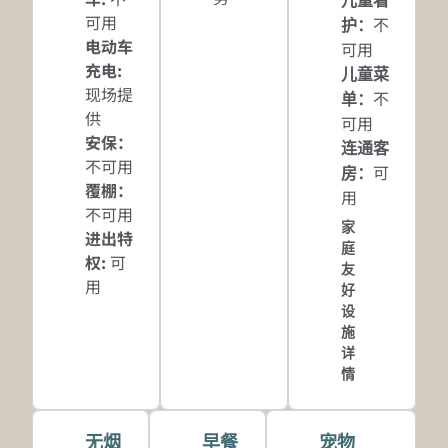
儿童看
可用
不
护
：
电动车
可用
充电
:
儿童菜
现场提
不
单
：
供
可用
安保
：
连通客
不可用
可
房
：
覆棚
：
用
不可用
家
进出特
庭
权
:
可
友
用
好
设
施
详
情
无烟
早餐
宠物