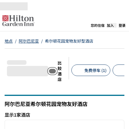
跳转至内容
,
在新标签
您的住宿
加入
登录
地点
/
阿尔巴尼亚
/
希尔顿花园宠物友好型酒店
比
较
免费停车 (1)
允
酒
店
建议的筛选条件
阿尔巴尼亚希尔顿花园宠物友好酒店
显示1家酒店
1
/
12
显示1家酒店
上一张图片
下一张
1/12