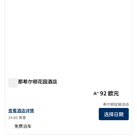
地拉那希尔顿花园酒店
地拉那希尔顿花园酒店
92 欧元
从*
希尔顿促销活动
查看希尔顿花园酒店地拉那的酒店详情
查看酒店详情
选择日期
24.60 英里
免费泊车