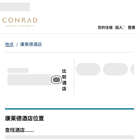
跳转至内容
,
在新标签
您的住宿
加入
登录
地点
/
康莱德酒店
比
较
酒
店
康莱德酒店位置
查找酒店......
查找酒店......