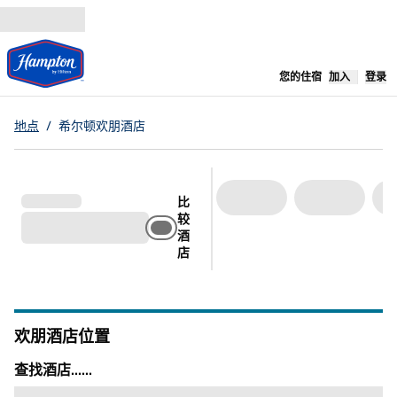
跳转至内容
,
在新标签
您的住宿
加入
登录
地点
/
希尔顿欢朋酒店
比
较
酒
店
欢朋酒店位置
查找酒店......
查找酒店......