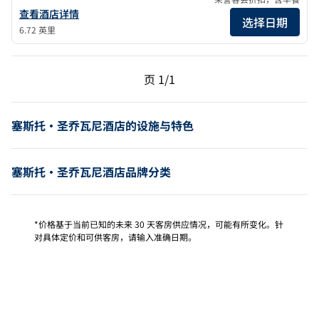
查看Magna Pars L' Hotel a Parfum，精致豪华酒店的酒店详情
查看酒店详情
选择日期
6.72 英里
上一页，第 1页，共 1 页
下一页，第 1页，共 1 
页
1/1
页 1/1
塞斯托·圣乔瓦尼酒店的设施与特色
塞斯托·圣乔瓦尼酒店品牌分类
*价格基于当前已知的未来 30 天客房供应情况，可能有所变化。针
对具体定价和可供客房，请输入准确日期。