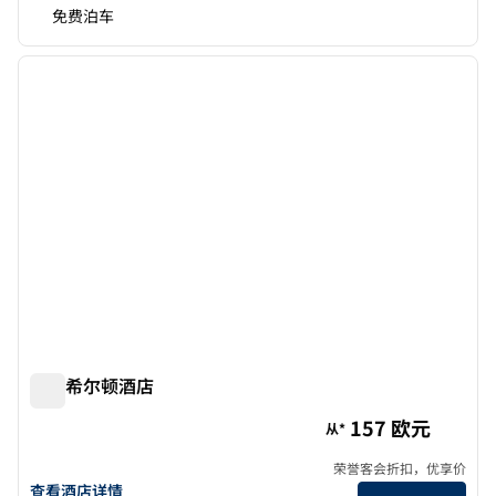
免费泊车
1
/
12
上一张图片
下一张
1/12
米兰希尔顿酒店
米兰希尔顿酒店
157 欧元
从*
荣誉客会折扣，优享价
查看希尔顿米兰酒店的详细信息
查看酒店详情