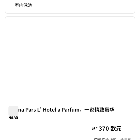
室内泳池
1
/
10
上一张图片
下一张
1/10
Magna Pars L' Hotel a Parfum，一家精致豪华
酒店
Magna Pars L' Hotel a Parfum，一家精致豪华酒店
370 欧元
从*
荣誉客会折扣，含早餐