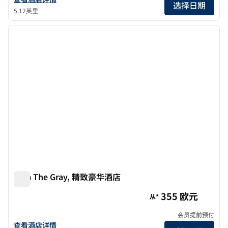
选择日期
5.12英里
1
/
10
上一张图片
下一张
1/10
Sina The Gray, 精致豪华酒店
Sina The Gray, 精致豪华酒店
355 欧元
从*
会员提前预付
查看Sina The Gray, 精致豪华酒店的详细信息
查看酒店详情