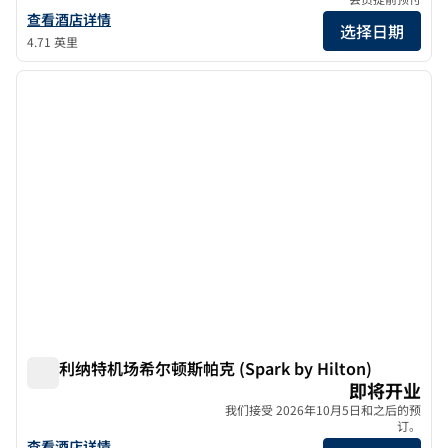
查看The Plein Hotel, 精致豪华酒店的详细信息
查看酒店详情
选择日期
4.71 英里
1
/
7
上一张图片
下一张
1/7
米兰利纳特机场希尔顿斯帕克 (Spark by Hilton)
米兰利纳特机场希尔顿斯帕克 (Spark by Hilton)
即将开业
我们接受 2026年10月5日和之后的预
订。
查看 Spark by Hilton Milan Linate Airport 的酒店详情
查看酒店详情