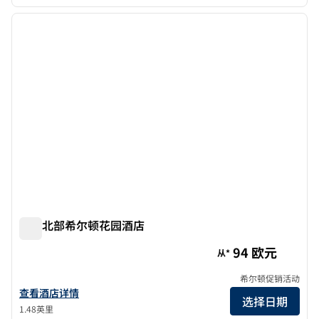
1
/
12
上一张图片
下一张
1/12
米兰北部希尔顿花园酒店
米兰北部希尔顿花园酒店
94 欧元
从*
希尔顿促销活动
查看希尔顿花园酒店米兰北的详细信息
查看酒店详情
选择日期
1.48英里