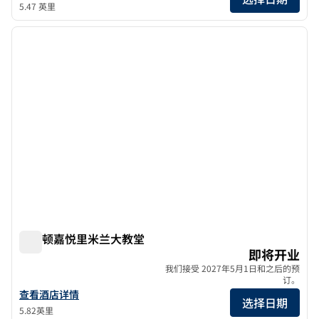
5.47 英里
1
/
3
上一张图片
下一张
1/3
希尔顿嘉悦里米兰大教堂
希尔顿嘉悦里米兰大教堂
即将开业
我们接受 2027年5月1日和之后的预
订。
查看希尔顿嘉悦里酒店米兰大教堂的酒店详情
查看酒店详情
选择日期
5.82英里