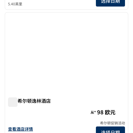
选择日期
5.40英里
1
/
12
上一张图片
下一张
1/12
米兰希尔顿逸林酒店
米兰希尔顿逸林酒店
98 欧元
从*
希尔顿促销活动
查看希尔顿逸林酒店米兰的酒店详情
查看酒店详情
选择日期