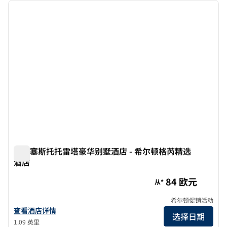
上一张图片
下一张
1/12
米兰塞斯托托雷塔豪华别墅酒店 - 希尔顿格芮精选
酒店
米兰塞斯托托雷塔豪华别墅酒店 - 希尔顿格芮精选酒店
84 欧元
从*
希尔顿促销活动
查看希尔顿格芮精选Grand Hotel Villa Torretta Milan Sesto的
查看酒店详情
选择日期
1.09 英里