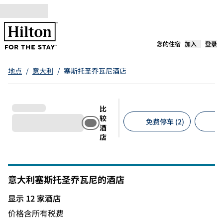
跳转至内容
,
在新标签
您的住宿
加入
登录
地点
/
意大利
/
塞斯托圣乔瓦尼酒店
比
较
免费停车 (2)
宠
酒
店
建议的筛选条件
意大利塞斯托圣乔瓦尼的酒店
显示 12 家酒店
显示 12 家酒店
价格含所有税费
1
/
12