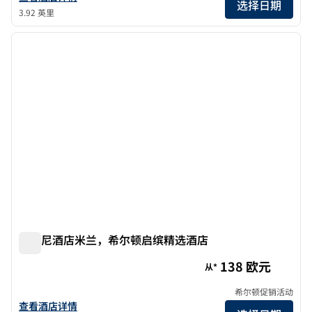
选择日期
3.92 英里
1
/
12
上一张图片
下一张
1/12
普契尼酒店米兰，希尔顿启缤精选酒店
普契尼酒店米兰，希尔顿启缤精选酒店
138 欧元
从*
希尔顿促销活动
查看米兰浦契尼酒店，希尔顿启缤精选的酒店详情
查看酒店详情