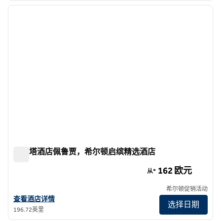
上一张图片
下一张
1/12
罗塞塔酒店佩鲁贾，希尔顿启缤精选酒店
罗塞塔酒店佩鲁贾，希尔顿启缤精选酒店
162 欧元
从*
希尔顿促销活动
查看希尔顿启缤精选罗塞塔酒店佩鲁贾的酒店详情
查看酒店详情
选择日期
196.72英里
1
/
12