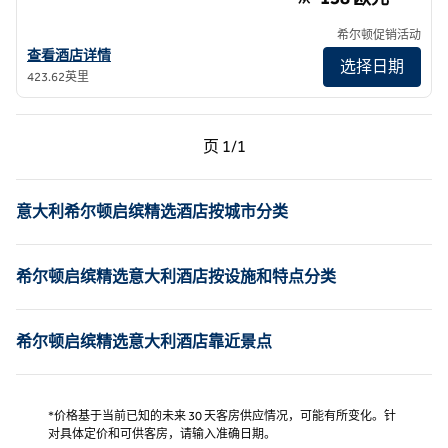
希尔顿促销活动
查看米兰浦契尼酒店，希尔顿启缤精选的酒店详情
查看酒店详情
选择日期
423.62英里
上一页，第 1页，共 1 页
下一页，第 1页，共 1 页
页
1/1
页 1/1
意大利希尔顿启缤精选酒店按城市分类
希尔顿启缤精选意大利酒店按设施和特点分类
希尔顿启缤精选意大利酒店靠近景点
*价格基于当前已知的未来 30 天客房供应情况，可能有所变化。针
对具体定价和可供客房，请输入准确日期。