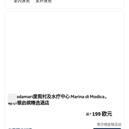
室内泳池
室外泳池
1
/
12
上一张图片
下一张
1/12
Terradamari度假村及水疗中心 Marina di Modica，
希尔顿启缤精选酒店
Terradamari度假村及水疗中心 Marina di Modica，希尔
199 欧元
从*
希尔顿促销活动