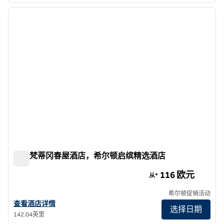
上一张图片
下一张
1/12
罗马梵蒂冈春屋酒店，希尔顿启缤精选酒店
罗马梵蒂冈春屋酒店，希尔顿启缤精选酒店
116 欧元
从*
希尔顿促销活动
查看希尔顿启缤精选•The Spring House Hotel Rome Vatican的详细
查看酒店详情
选择日期
142.04英里
1
/
12