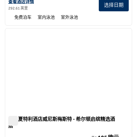
查看Terradamari Resort & Spa Marina di Modica, 希尔顿启缤精选
查看酒店详情
选择日期
292.61 英里
免费泊车
室内泳池
室外泳池
1
/
12
上一张图片
下一张
1/12
安巴夏特利酒店威尼斯梅斯特 - 希尔顿启缤精选酒
店
安巴夏特利酒店威尼斯梅斯特 - 希尔顿启缤精选酒店