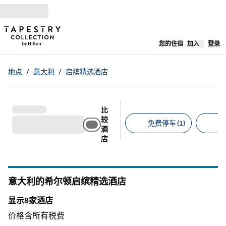
跳转至内容
,
在新标签
您的住宿
加入
登录
地点
/
意大利
/
启缤精选酒店
比
较
免费停车 (1)
宠
酒
店
建议的筛选条件
意大利的希尔顿启缤精选酒店
显示8家酒店
显示8家酒店
价格含所有税费
1
/
12