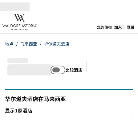
跳转至内容
,
在新标签
您的住宿
加入
登录
地点
/
马来西亚
/
华尔道夫酒店
比较酒店
建议的筛选条件
华尔道夫酒店在马来西亚
显示1家酒店
1
/
11
显示1家酒店
上一张图片
下一张
1/11