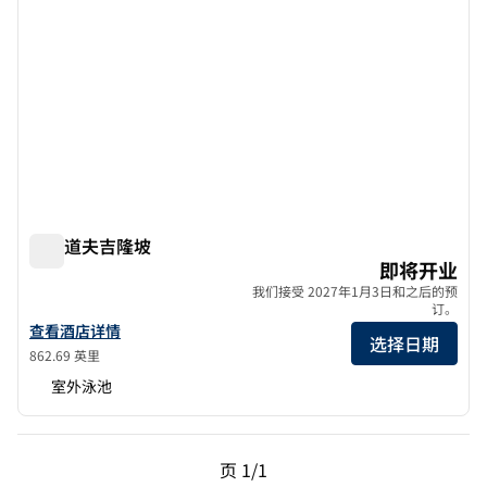
华尔道夫吉隆坡
华尔道夫吉隆坡
即将开业
我们接受 2027年1月3日和之后的预
订。
查看华尔道夫 Kuala Lumpur 的酒店详情
查看酒店详情
选择日期
862.69 英里
室外泳池
上一页，第 1页，共 1 页
下一页，第 1页，共 1 
页
1/1
页 1/1