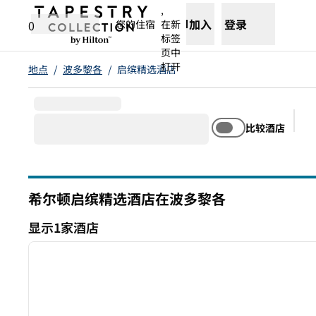
跳转至内容
,
加入
登录
0
您的住宿
在新
标签
页中
打开
地点
/
波多黎各
/
启缤精选酒店
比较酒店
建
希尔顿启缤精选酒店在波多黎各
显示1家酒店
1
显示1家酒店
上一张图片
1/12