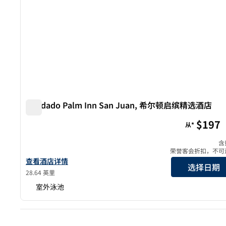
Condado Palm Inn San Juan, 希尔顿启缤精选酒店
Condado Palm Inn San Juan, 希尔顿启缤精选酒店
$197
从*
含
荣誉客会折扣，不可
查看希尔顿启缤精选圣胡安康达多棕榈酒店的详细信息
查看酒店详情
选择日期
28.64 英里
室外泳池
上