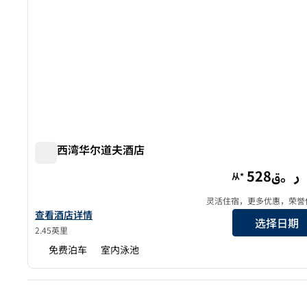
多哈西湾华尔道夫酒店
多哈西湾华尔道夫酒店
528ر。ق
从*
灵活住宿，更多优惠，荣誉
查看华尔道夫多哈西湾酒店的详细信息
查看酒店详情
选择日期
2.45英里
免费泊车
室内泳池
上