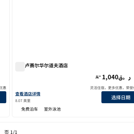
多哈卢赛尔华尔道夫酒店
多哈卢赛尔华尔道夫酒店
1,040ر。ق
从*
优惠
灵活住宿，更多优惠，荣誉
查看华尔道夫多哈露赛尔酒店的详细信息
查看酒店详情
选择日期
8.07 英里
免费泊车
室外泳池
一页，第 1页，共 1 页
下一页，第 1页，共 1 页
页
1/1