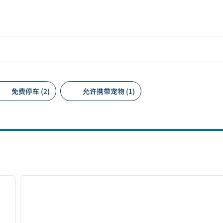
免费停车 (2)
允许携带宠物 (1)
议的筛选条件
/
12
1
下一张图片
上一张图片
1/12