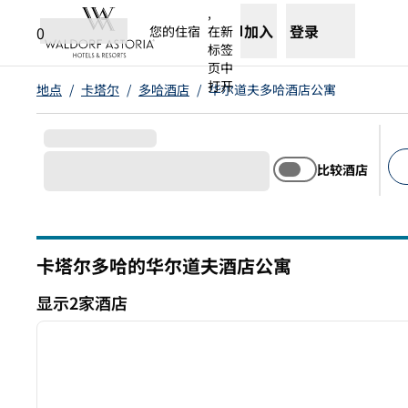
跳转至内容
,
加入
登录
0
您的住宿
在新
标签
页中
打开
地点
/
卡塔尔
/
多哈酒店
/
华尔道夫多哈酒店公寓
比较酒店
建
卡塔尔多哈的华尔道夫酒店公寓
显示2家酒店
1
显示2家酒店
上一张图片
1/12