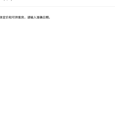
页 1/1
具体定价和可供客房，请输入准确日期。