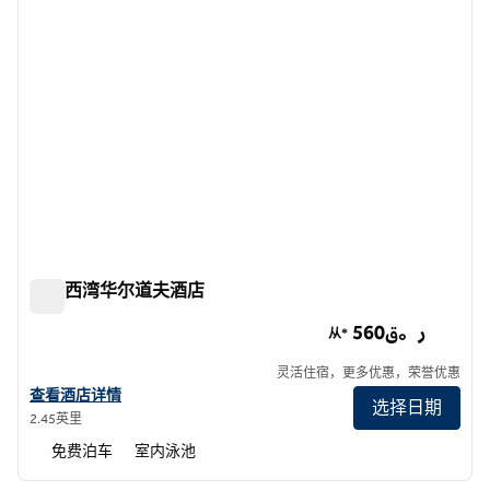
多哈西湾华尔道夫酒店
多哈西湾华尔道夫酒店
560ر。ق
从*
灵活住宿，更多优惠，荣誉优惠
查看华尔道夫多哈西湾酒店的详细信息
查看酒店详情
选择日期
2.45英里
免费泊车
室内泳池
1
/
12