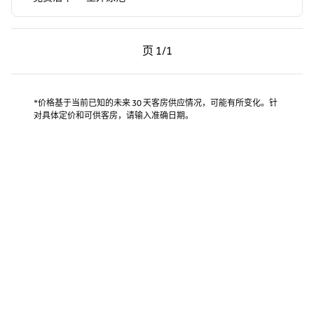
上一页，第 1页，共 1 页
下一页，第 1页，共 1 页
页
1/1
页 1/1
*价格基于当前已知的未来 30 天客房供应情况，可能有所变化。针
对具体定价和可供客房，请输入准确日期。