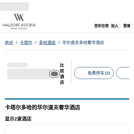
跳转至内容
,
在新标签
您的住宿
加入
登录
地点
/
卡塔尔
/
多哈酒店
/
华尔道夫多哈奢华酒店
比
较
免费停车 (2)
允
酒
店
建议的筛选条件
卡塔尔多哈的华尔道夫奢华酒店
显示2家酒店
1
/
12
显示2家酒店
上一张图片
下一张
1/12