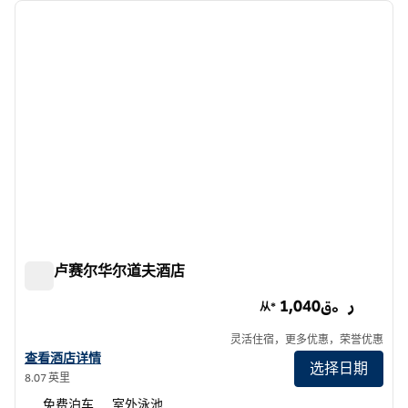
上一张图片
下一张
1/12
多哈卢赛尔华尔道夫酒店
多哈卢赛尔华尔道夫酒店
1,040ر。ق
从*
灵活住宿，更多优惠，荣誉优惠
查看华尔道夫多哈露赛尔酒店的详细信息
查看酒店详情
选择日期
8.07 英里
免费泊车
室外泳池