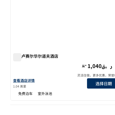
多哈卢赛尔华尔道夫酒店
多哈卢赛尔华尔道夫酒店
1,040ر。ق
从*
灵活住宿，更多优惠，荣誉
查看华尔道夫多哈露赛尔酒店的详细信息
查看酒店详情
选择日期
1.04 英里
免费泊车
室外泳池
上