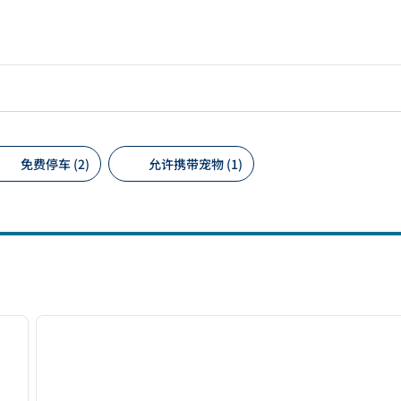
免费停车 (2)
允许携带宠物 (1)
议的筛选条件
/
12
1
下一张图片
上一张图片
1/12