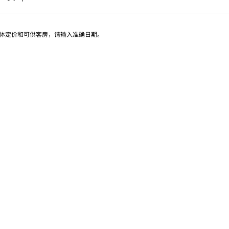
页 1/1
具体定价和可供客房，请输入准确日期。