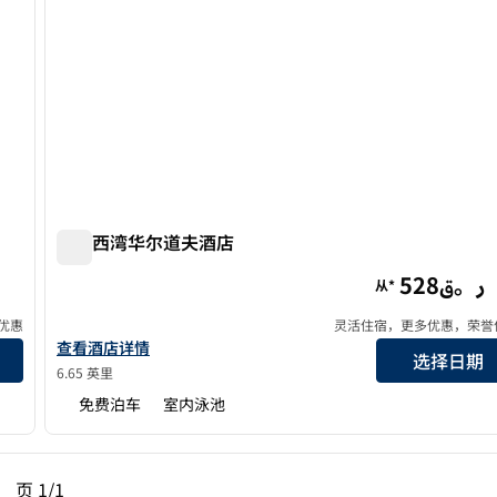
多哈西湾华尔道夫酒店
多哈西湾华尔道夫酒店
528ر。ق
从*
优惠
灵活住宿，更多优惠，荣誉
查看华尔道夫多哈西湾酒店的详细信息
查看酒店详情
选择日期
6.65 英里
免费泊车
室内泳池
一页，第 1页，共 1 页
下一页，第 1页，共 1 页
页
1/1