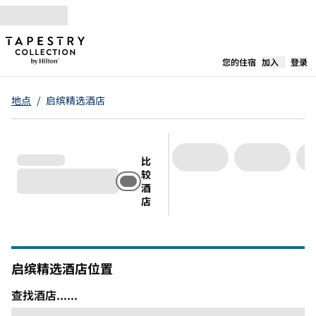
跳转至内容
,
在新标签
您的住宿
加入
登录
地点
/
启缤精选酒店
比
较
酒
店
启缤精选酒店位置
查找酒店......
查找酒店......