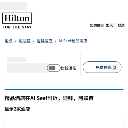
跳转至内容
,
在新标签
您的住宿
加入
登录
地点
/
阿联酋
/
迪拜酒店
/
Al Seef精品酒店
免费停车 (2)
比较酒店
建议的筛选条件
精品酒店在Al Seef附近，迪拜，阿联酋
显示2家酒店
1
/
12
显示2家酒店
上一张图片
下一张
1/12