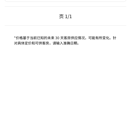
上一页，第 1页，共 1 页
下一页，第 1页，共 1 
页
1/1
页 1/1
*价格基于当前已知的未来 30 天客房供应情况，可能有所变化。针
对具体定价和可供客房，请输入准确日期。