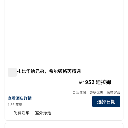
阿布扎比华纳兄弟，希尔顿格芮精选
阿布扎比华纳兄弟，希尔顿格芮精选
952 迪拉姆
从*
灵活住宿，更多优惠，荣誉客会
查看希尔顿格芮精选 The WB Abu Dhabi 酒店详情
查看酒店详情
选择日期
1.56 英里
免费泊车
室外泳池
1
/
12
上一张图片
下一张
1/12