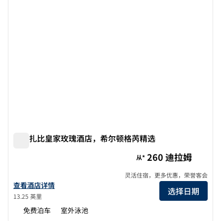
阿布扎比皇家玫瑰酒店，希尔顿格芮精选
阿布扎比皇家玫瑰酒店，希尔顿格芮精选
260 迪拉姆
从*
灵活住宿，更多优惠，荣誉客会
查看希尔顿格芮精选 Royal Rose Hotel Abu Dhabi 酒店详情
查看酒店详情
选择日期
13.25 英里
免费泊车
室外泳池