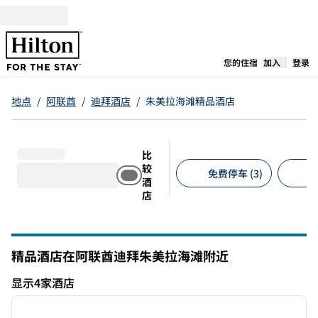
跳转至内容
,
在新标签
您的住宿
加入
登录
地点
/
阿联酋
/
迪拜酒店
/
朱美拉海滩精品酒店
比
较
免费停车 (3)
允
酒
店
建议的筛选条件
精品酒店在阿联酋迪拜朱美拉海滩附近
显示4家酒店
1
/
11
显示4家酒店
上一张图片
下一张
1/11