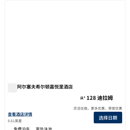
上一张图片
下一张
1/12
迪拜阿尔塞夫希尔顿嘉悦里酒店
迪拜阿尔塞夫希尔顿嘉悦里酒店
128 迪拉姆
从*
灵活住宿，更多优惠，荣誉优惠
查看希尔顿嘉悦里酒店迪拜Al Seef的详细信息
查看酒店详情
选择日期
6.61英里
免费泊车
室外泳池