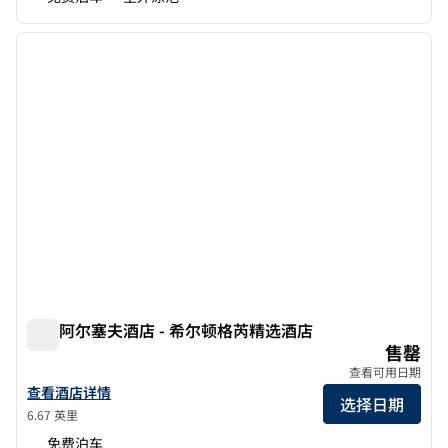
1
/
12
上一张图片
下一张
1/12
迪拜阿尔塞夫酒店 - 希尔顿格芮精选酒店
迪拜阿尔塞夫酒店 - 希尔顿格芮精选酒店
售罄
查看可用日期
查看迪拜阿尔西夫传承酒店（希尔顿格芮精选）的酒店详情
查看酒店详情
选择日期
6.67 英里
免费泊车