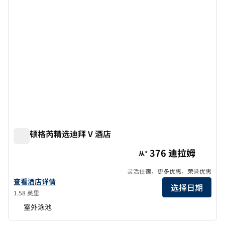
希尔顿格芮精选迪拜 V 酒店
希尔顿格芮精选迪拜 V 酒店
376 迪拉姆
从*
灵活住宿，更多优惠，荣誉优惠
查看迪拜V酒店（希尔顿格芮精选）的酒店详情
查看酒店详情
选择日期
1.58 英里
室外泳池
1
/
12