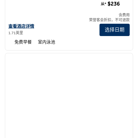
$236
从*
含费用
荣誉客会折扣，不可退款
查看关于 Embassy Suites by Hilton 圣地亚哥海湾市中心的酒店详情
查看酒店详情
选择日期
1.71英里
免费早餐
室内泳池
1
/
12
上一张图片
下一张
1/12