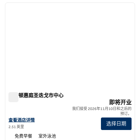
上一张图片
下一张
1/5
希尔顿惠庭圣迭戈市中心
希尔顿惠庭圣迭戈市中心
即将开业
我们接受 2026年11月10日和之后的
预订。
查看希尔顿惠庭酒店San Diego Downtown的酒店详情
查看酒店详情
选择日期
2.51 英里
免费早餐
室外泳池