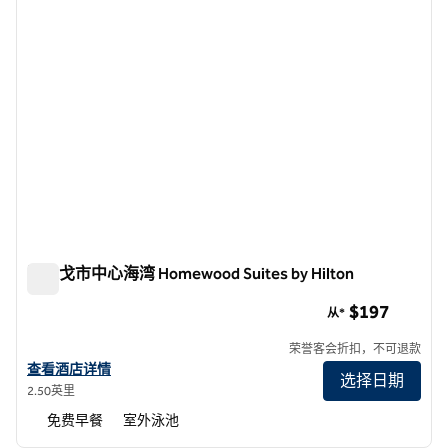
圣迭戈市中心海湾 Homewood Suites by Hilton
圣迭戈市中心海湾 Homewood Suites by Hilton
$197
从*
荣誉客会折扣，不可退款
查看Homewood Suites by Hilton圣地亚哥市中心/海湾区的酒店详情
查看酒店详情
选择日期
2.50英里
免费早餐
室外泳池
1
/
5