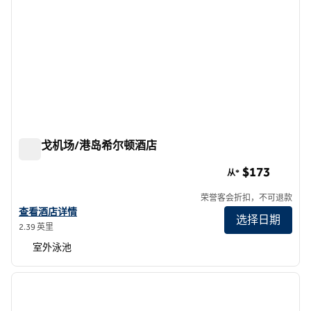
圣迭戈机场/港岛希尔顿酒店
圣迭戈机场/港岛希尔顿酒店
$173
从*
荣誉客会折扣，不可退款
查看希尔顿圣地亚哥机场/海港岛酒店的详细信息
查看酒店详情
选择日期
2.39 英里
室外泳池
1
/
12
上一张图片
下一张
1/12