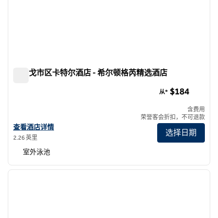
圣迭戈市区卡特尔酒店 - 希尔顿格芮精选酒店
圣迭戈市区卡特尔酒店 - 希尔顿格芮精选酒店
$184
从*
含费用
荣誉客会折扣，不可退款
查看希尔顿格芮精选圣地亚哥市中心Carte酒店的详细信息
查看酒店详情
选择日期
2.26 英里
室外泳池
1
/
12
上一张图片
下一张
1/12