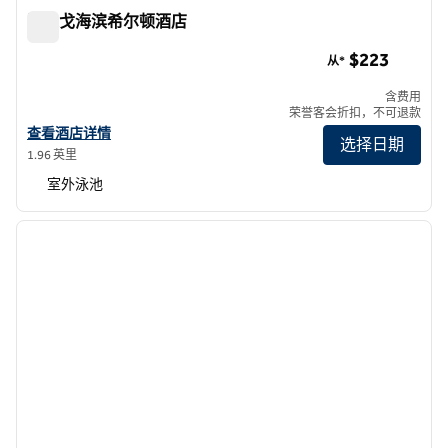
圣迭戈海滨希尔顿酒店
圣迭戈海滨希尔顿酒店
$223
从*
含费用
荣誉客会折扣，不可退款
查看希尔顿圣地亚哥海滨酒店的详细信息
查看酒店详情
选择日期
1.96 英里
室外泳池
1
/
12
上一张图片
下一张
1/12