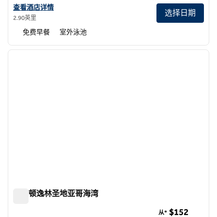
查看Homewood Suites by Hilton圣地亚哥机场-自由站的酒店详情
查看酒店详情
选择日期
2.90英里
免费早餐
室外泳池
1
/
12
上一张图片
下一张
1/12
希尔顿逸林圣地亚哥海湾
希尔顿逸林圣地亚哥海湾
$152
从*