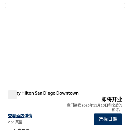
1
/
5
上一张图片
下一张
1/5
Tru by Hilton San Diego Downtown
Tru by Hilton San Diego Downtown
即将开业
我们接受 2026年11月10日和之后的
预订。
查看Tru by Hilton圣地亚哥市中心酒店详情
查看酒店详情
选择日期
2.51 英里