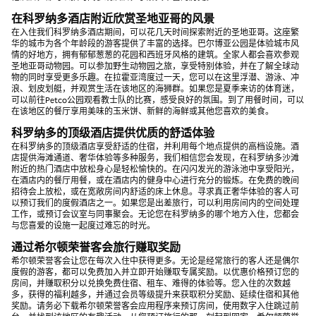
在科罗纳多酒店附近欣赏圣地亚哥的风景
在入住我们科罗纳多酒店期间，可以花几天时间探索附近的圣地亚哥。这座繁
华的城市为各个年龄段的游客提供了丰富的选择。巴尔博亚公园是体验城市风
情的好地方，拥有郁郁葱葱的花园和西班牙风格的建筑。全家人都会喜欢参观
圣地亚哥动物园。可以参加野生动物园之旅，享受特别体验，并在了解全球动
物的同时享受更多乐趣。在拉霍亚湾度过一天，您可以在这里浮潜、游泳、冲
浪、划皮划艇，并观赏生活在该地区的海狮群。如果您是夏季来访的体育迷，
可以前往Petco公园观看教士队的比赛，感受良好的氛围。到了用餐时间，可以
在该地区的餐厅享用美味的玉米饼、新鲜的海鲜或其他您喜欢的美食。
科罗纳多的顶级酒店提供优质的舒适体验
在科罗纳多的顶级酒店享受舒适的住宿，并利用每个地点提供的高档设施。酒
店提供海滩通道、奢华体验等多种服务，我们相信您会发现，在科罗纳多沙滩
附近的热门酒店中放松身心是轻松愉快的。在闪闪发光的游泳池中享受阳光，
在酒店内的餐厅用餐，或在酒店内的健身中心进行充分的锻炼。在免费的晚间
招待会上放松，或在宽敞房间内舒适的床上休息。寻求真正奢华体验的客人可
以预订我们的度假酒店之一。如果您是出差旅行，可以利用房间内的空间处理
工作，或预订会议室与同事聚会。无论您在科罗纳多的哪个地方入住，您都会
与您喜爱的设施一起度过难忘的时光。
通过希尔顿荣誉客会旅行赚取奖励
希尔顿荣誉客会让您在每次入住中获得更多。无论是经常旅行的客人还是偶尔
度假的游客，都可以免费加入并立即开始赚取专属奖励。以优惠价格预订您的
房间，并赚取积分以兑换免费住宿、租车、难得的体验等。您入住的次数越
多，获得的福利越多，并通过会员等级提升来获取积分奖励、延续住宿和其他
奖励。请务必下载希尔顿荣誉客会应用程序来预订房间，使用数字入住跳过前