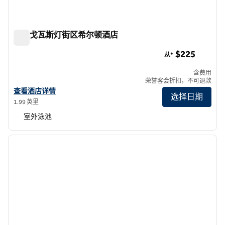
圣迭戈瓦斯灯街区希尔顿酒店
圣迭戈瓦斯灯街区希尔顿酒店
$225
从*
含费用
荣誉客会折扣，不可退款
查看希尔顿圣地亚哥煤气灯区酒店的详细信息
查看酒店详情
选择日期
1.99 英里
室外泳池
1
/
12
上一张图片
下一张
1/12