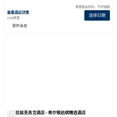
荣誉客会折扣，不可退款
查看 希尔顿逸林酒店 圣地亚哥湾畔 酒店详情
查看酒店详情
选择日期
2.96英里
室外泳池
1
/
12
上一张图片
下一张
1/12
蒙萨拉兹圣迭戈酒店 - 希尔顿启缤精选酒店