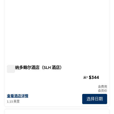
科罗纳多鲍尔酒店（SLH 酒店）
科罗纳多鲍尔酒店（SLH 酒店）
$344
从*
含费用
会员价
查看 SLH 酒店 The Bower Coronado 的酒店详情
查看酒店详情
选择日期
1.15 英里
1
/
9
上一张图片
下一张
1/9