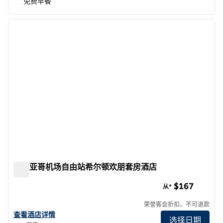
免费早餐
1
/
12
上一张图片
下一张
1/12
圣地亚哥机场自由站希尔顿欢朋套房酒店
圣地亚哥机场自由站希尔顿欢朋套房酒店
$167
从*
荣誉客会折扣，不可退款
查看 欢朋圣地亚哥机场自由站 酒店详情
查看酒店详情
选择日期