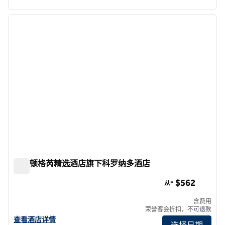
1
/
12
上一张图片
下一张
1/12
希尔顿格芮精选酒店旗下科罗纳多酒店
希尔顿格芮精选酒店旗下科罗纳多酒店
$562
从*
含费用
荣誉客会折扣，不可退款
查看希尔顿格芮精选科罗纳多酒店的详细信息
查看酒店详情