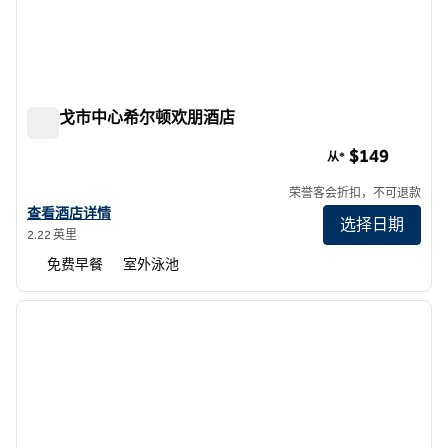
圣迭戈市中心希尔顿欢朋酒店
圣迭戈市中心希尔顿欢朋酒店
$149
从*
荣誉客会折扣，不可退款
查看欢朋圣地亚哥市中心酒店详情
查看酒店详情
选择日期
2.22 英里
免费早餐
室外泳池
1
/
12
上一张图片
下一张
1/12