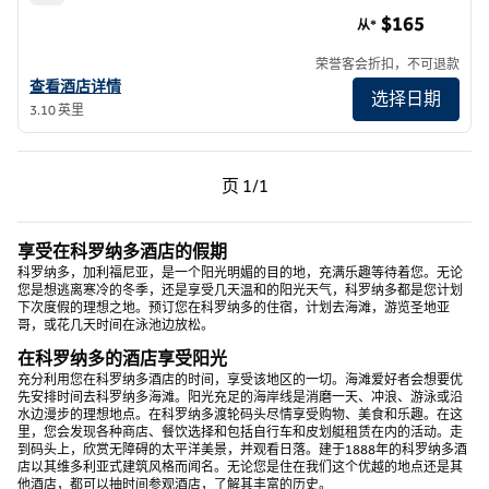
蒙萨拉兹圣迭戈酒店 - 希尔顿启缤精选酒店
$165
从*
荣誉客会折扣，不可退款
查看希尔顿启缤精选酒店的The Monsaraz San Diego详细信息
查看酒店详情
选择日期
3.10 英里
上一页，第 1页，共 1 页
下一页，第 1页，共 1 页
页
1/1
页 1/1
享受在科罗纳多酒店的假期
科罗纳多，加利福尼亚，是一个阳光明媚的目的地，充满乐趣等待着您。无论
您是想逃离寒冷的冬季，还是享受几天温和的阳光天气，科罗纳多都是您计划
下次度假的理想之地。预订您在科罗纳多的住宿，计划去海滩，游览圣地亚
哥，或花几天时间在泳池边放松。
在科罗纳多的酒店享受阳光
充分利用您在科罗纳多酒店的时间，享受该地区的一切。海滩爱好者会想要优
先安排时间去科罗纳多海滩。阳光充足的海岸线是消磨一天、冲浪、游泳或沿
水边漫步的理想地点。在科罗纳多渡轮码头尽情享受购物、美食和乐趣。在这
里，您会发现各种商店、餐饮选择和包括自行车和皮划艇租赁在内的活动。走
到码头上，欣赏无障碍的太平洋美景，并观看日落。建于1888年的科罗纳多酒
店以其维多利亚式建筑风格而闻名。无论您是住在我们这个优越的地点还是其
他酒店，都可以抽时间参观酒店，了解其丰富的历史。