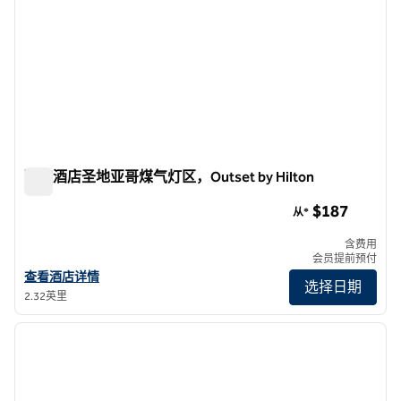
玛歌酒店圣地亚哥煤气灯区，Outset by Hilton
玛歌酒店圣地亚哥煤气灯区，Outset by Hilton
$187
从*
含费用
会员提前预付
查看The Margot San Diego Gaslamp Quarter酒店，希尔顿Outse
查看酒店详情
选择日期
2.32英里
1
/
12
上一张图片
下一张
1/12