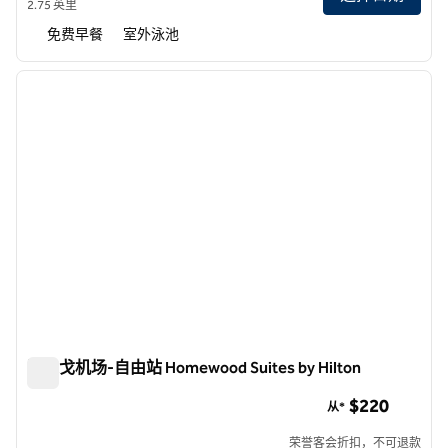
2.75 英里
免费早餐
室外泳池
1
/
12
上一张图片
下一张
1/12
圣迭戈机场-自由站 Homewood Suites by Hilton
圣迭戈机场-自由站 Homewood Suites by Hilton
$220
从*
荣誉客会折扣，不可退款