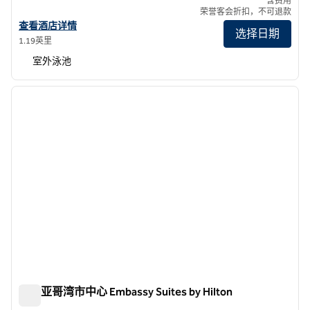
含费用
荣誉客会折扣，不可退款
查看LXR酒店及度假村的Shore House at The Del的详细信息
查看酒店详情
选择日期
1.19英里
室外泳池
1
/
12
上一张图片
下一张
1/12
圣地亚哥湾市中心 Embassy Suites by Hilton
圣地亚哥湾市中心 Embassy Suites by Hilton