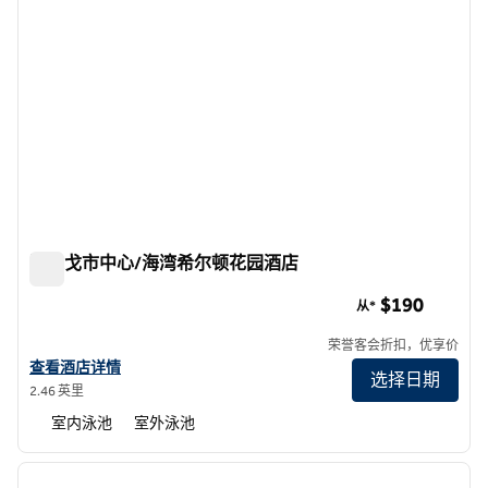
圣迭戈市中心/海湾希尔顿花园酒店
圣迭戈市中心/海湾希尔顿花园酒店
$190
从*
荣誉客会折扣，优享价
查看希尔顿花园酒店圣地亚哥市中心/海湾的酒店详情
查看酒店详情
选择日期
2.46 英里
室内泳池
室外泳池
1
/
12
上一张图片
下一张
1/12