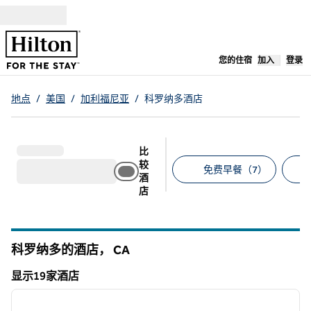
跳转至内容
,
在新标签
您的住宿
加入
登录
地点
/
美国
/
加利福尼亚
/
科罗纳多酒店
比
较
免费早餐（7）
酒
店
建议的筛选条件
科罗纳多的酒店，
CA
加利福尼亚州
显示19家酒店
1
/
11
显示19家酒店
上一张图片
下一张
1/11