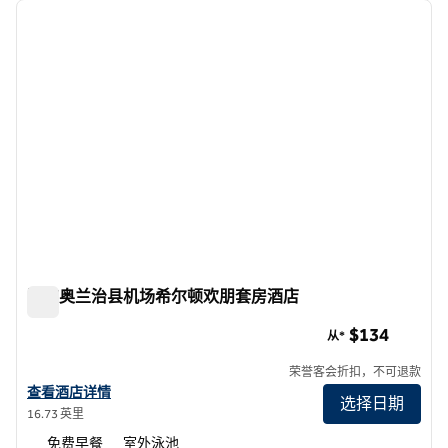
上一张图片
下一张
1/12
欧文奥兰治县机场希尔顿欢朋套房酒店
欧文奥兰治县机场希尔顿欢朋套房酒店
$134
从*
荣誉客会折扣，不可退款
查看欢朋Irvine-Orange County Airport的酒店详情
查看酒店详情
选择日期
16.73 英里
免费早餐
室外泳池