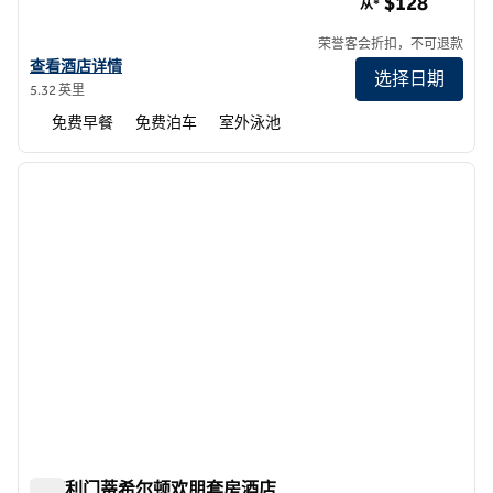
$128
从*
荣誉客会折扣，不可退款
查看欢朋 Mission Viejo 的酒店详情
查看酒店详情
选择日期
5.32 英里
免费早餐
免费泊车
室外泳池
1
/
12
上一张图片
下一张
1/12
圣克利门蒂希尔顿欢朋套房酒店