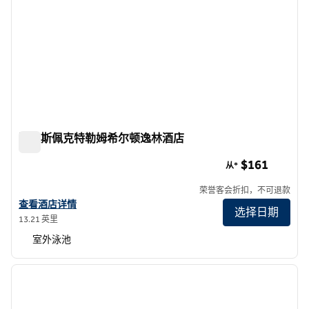
欧文斯佩克特勒姆希尔顿逸林酒店
欧文斯佩克特勒姆希尔顿逸林酒店
$161
从*
荣誉客会折扣，不可退款
查看希尔顿逸林酒店尔湾 - 光谱的详细信息
查看酒店详情
选择日期
13.21 英里
室外泳池
1
/
12
上一张图片
下一张
1/12