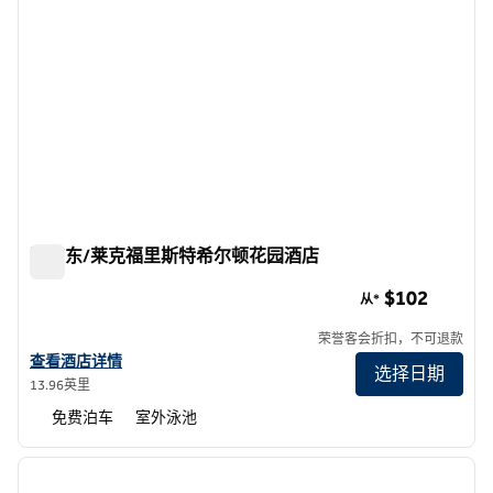
欧文东/莱克福里斯特希尔顿花园酒店
欧文东/莱克福里斯特希尔顿花园酒店
$102
从*
荣誉客会折扣，不可退款
查看希尔顿花园酒店尔湾东/湖森林的详细信息
查看酒店详情
选择日期
13.96英里
免费泊车
室外泳池
1
/
12
上一张图片
下一张
1/12