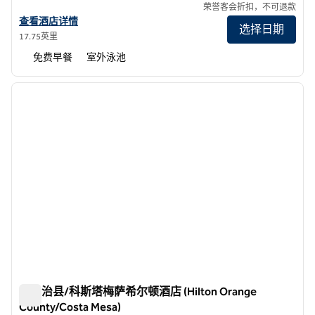
荣誉客会折扣，不可退款
查看Homewood Suites by Hilton Irvine John Wayne Airport的酒店
查看酒店详情
选择日期
17.75英里
免费早餐
室外泳池
1
/
12
上一张图片
下一张
1/12
奥兰治县/科斯塔梅萨希尔顿酒店 (Hilton Orange
County/Costa Mesa)