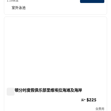
1.19英里
室外泳池
1
/
12
上一张图片
下一张
1/12
希尔顿分时度假俱乐部里维埃拉海滩及海岸
希尔顿分时度假俱乐部里维埃拉海滩及海岸
$225
从*
含费用