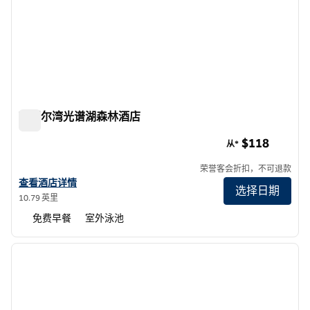
欢朋尔湾光谱湖森林酒店
欢朋尔湾光谱湖森林酒店
$118
从*
荣誉客会折扣，不可退款
查看欢朋尔湾光谱森林湖酒店的详细信息
查看酒店详情
选择日期
10.79 英里
免费早餐
室外泳池
1
/
12
上一张图片
下一张
1/12