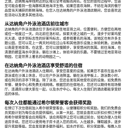
之旅。达纳角海岸线附近的区域以全年观鲸而闻名。在您的冒险过程中，您甚
至可能会看到一些海豚和其他海洋生物。如果您喜欢海鲜，不妨在海滨的餐厅
品尝当天捕获的新鲜海味。在您入住达纳角的户外泳池酒店期间，您会喜欢这
些活动以及更多其他活动。
从达纳角户外泳池酒店前往城市
达纳角的户外泳池酒店位于洛杉矶和圣地亚哥之间，位置便利，方便您在两地
或任一地度过一天。向北前往洛杉矶，探索天使之城的一天。漫步于好莱坞星
光大道，徒步到标志性的好莱坞标志，或参观著名的海滩。该地区也有许多主
题公园，您可以花上一两天时间在过山车和其他游乐设施上体验刺激。达纳角
以南是圣地亚哥。在这里，您可以放慢脚步，享受悠闲的氛围。前往海滩，在
清澈的碧蓝海水中游泳，躺在沙滩上，体验冲浪的乐趣。不要错过圣地亚哥动
物园，它是世界上著名的动物园之一。
在达纳角户外泳池酒店享受舒适的住宿
在达纳角户外泳池酒店入住期间，享受您喜爱的设施。如果您不喜欢在盐水中
游泳或在沙滩上休息，可以在户外泳池降温。躺在泳池甲板上，游泳数小时，
或在阴凉的凉亭下降温。除了泳池，您还会发现其他受欢迎的设施，如免费热
早餐、健身中心和免费无线网络。根据您的住宿地点，您还可以期待有现场餐
厅、连通房以便大家在一起，以及水疗中心。每次入住我们的酒店都能享受舒
适的体验。
每次入住都能通过希尔顿荣誉客会获得奖励
在预订下次住宿前加入希尔顿荣誉客会，以便赚取积分和奖励。我们的免费会
员奖励计划为每位会员提供福利。从第一天起，您就会喜欢以折扣价预订并使
用希尔顿荣誉客会应用程序。该应用程序让您可以跳过前台，轻松办理入住和
退房手续。您还可以使用电子房卡进入您的房间。入住越多，赚取越多，逐步
提升奖励等级。您会发现更多额外福利，如水疗折扣、积分奖励等。每晚入住