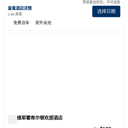
荣誉客会折扣，不可退款
查看希尔顿分时度假俱乐部 Riviera Beach & Shores 的酒店详情
查看酒店详情
选择日期
1.66 英里
免费泊车
室外泳池
1
/
12
上一张图片
下一张
1/12
米申维耶霍希尔顿欢朋酒店
米申维耶霍希尔顿欢朋酒店