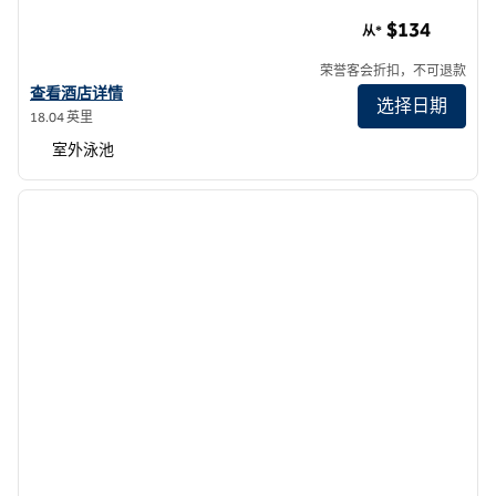
奥兰治县/科斯塔梅萨希尔顿酒店 (Hilton Orange County/Cost
$134
从*
荣誉客会折扣，不可退款
查看橙县/科斯塔梅萨希尔顿的酒店详情
查看酒店详情
选择日期
18.04 英里
室外泳池
1
/
12
上一张图片
下一张
1/12