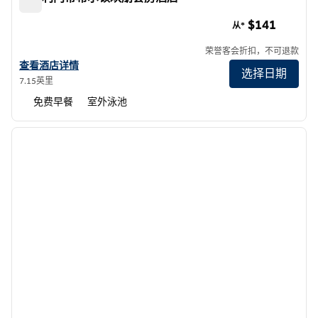
圣克利门蒂希尔顿欢朋套房酒店
$141
从*
荣誉客会折扣，不可退款
查看欢朋San Clemente酒店的详细信息
查看酒店详情
选择日期
7.15英里
免费早餐
室外泳池
1
/
12
上一张图片
下一张
1/12