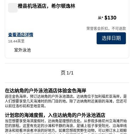
泽萨橙县机场酒店，希尔顿逸林
泽萨橙县机场酒店，希尔顿逸林
$130
从*
荣誉客会折扣，不可退款
查看奥兰治县机场泽萨酒店（希尔顿逸林酒店）的酒店详情
查看酒店详情
选择日期
18.44英里
室外泳池
上一页，第 1页，共 1 页
下一页，第 1页，共 1 页
页
1/1
页 1/1
在达纳角的户外泳池酒店体验金色海岸
逃往金色海岸，预订达纳角的户外泳池酒店。达纳角位于加利福尼亚海岸，是
人们想要享受几天海滩时的热门目的地。除了达纳角附近美丽的海滩，您还可
以前往洛杉矶和圣地亚哥。
计划您的海滩度假，入住达纳角的户外泳池酒店
当您想要享受海滨度假时，达纳角是理想的去处。从参观多赫尼州立海滩开始
您的旅程。这里有充足的沙滩和平静的海浪，是铺上毯子享受阳光、沿海岸线
游泳和观看冲浪者冲浪的好地方。如果您想观赏野生动物，可以预订水上观鲸