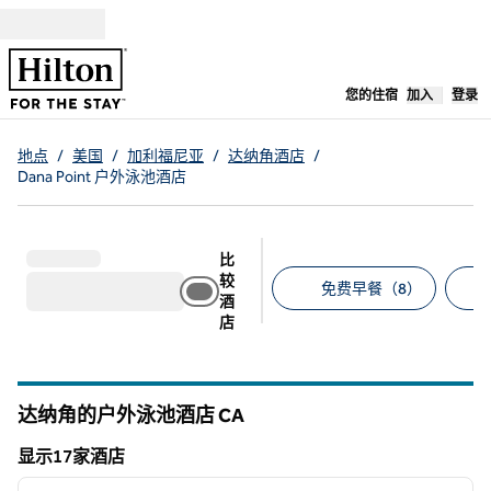
跳转至内容
,
在新标签
您的住宿
加入
登录
地点
/
美国
/
加利福尼亚
/
达纳角酒店
/
Dana Point 户外泳池酒店
比
较
免费早餐（8）
酒
店
建议的筛选条件
达纳角的户外泳池酒店
CA
加利福尼亚州
显示17家酒店
1
/
12
显示17家酒店
上一张图片
下一张
1/12