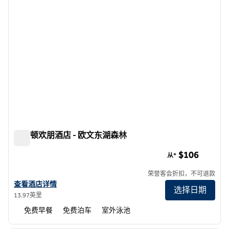
希尔顿欢朋酒店 - 欧文东湖森林
希尔顿欢朋酒店 - 欧文东湖森林
$106
从*
荣誉客会折扣，不可退款
查看欢朋希尔顿尔湾东 - 莱克福里斯特的酒店详情
查看酒店详情
选择日期
13.97英里
免费早餐
免费泊车
室外泳池
1
/
12