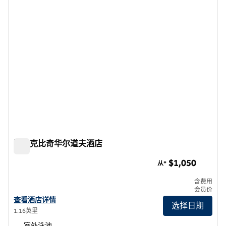
莫纳克比奇华尔道夫酒店
莫纳克比奇华尔道夫酒店
$1,050
从*
含费用
会员价
查看华尔道夫 Monarch Beach 的酒店详情
查看酒店详情
选择日期
1.16英里
室外泳池