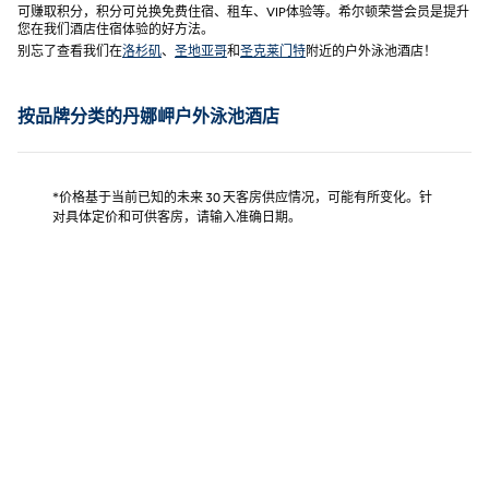
可赚取积分，积分可兑换免费住宿、租车、VIP体验等。希尔顿荣誉会员是提升
您在我们酒店住宿体验的好方法。
别忘了查看我们在
洛杉矶
、
圣地亚哥
和
圣克莱门特
附近的户外泳池酒店！
按品牌分类的丹娜岬户外泳池酒店
*价格基于当前已知的未来 30 天客房供应情况，可能有所变化。针
对具体定价和可供客房，请输入准确日期。