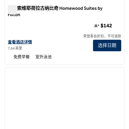
亚里索维耶荷拉古纳比奇 Homewood Suites by
Hilton
亚里索维耶荷拉古纳比奇 Homewood Suites by Hilton
$142
从*
荣誉客会折扣，不可退款
查看 Homewood Suites by Hilton Aliso Viejo - Laguna Beach 的酒店
查看酒店详情
选择日期
7.64 英里
免费早餐
室外泳池
1
/
12
上一张图片
下一张
1/12