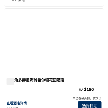
1
/
12
上一张图片
下一张
1/12
达纳角多赫尼海滩希尔顿花园酒店
达纳角多赫尼海滩希尔顿花园酒店
$180
从*
荣誉客会折扣，优享价
查看希尔顿花园酒店 Dana Point Doheny Beach 的酒店详情
查看酒店详情
选择日期