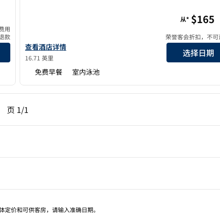
玛
Embassy Suites by Hilton San Rafael at Marin Center
$165
从*
费用
退款
荣誉客会折扣，不可
的详细信息
查看希尔顿Embassy Suites by Hilton San Rafael at Marin
查看酒店详情
选择日期
16.71 英里
免费早餐
室内泳池
一页，第 1页，共 1 页
下一页，第 1页，共 1 页
页
1/1
页 1/1
具体定价和可供客房，请输入准确日期。