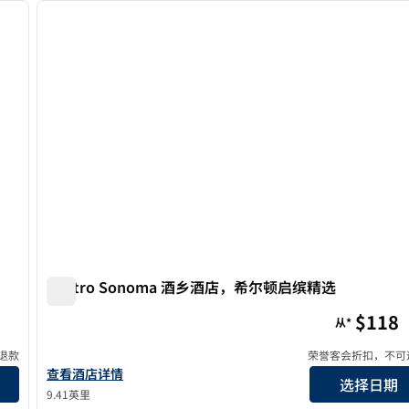
下一张图片
上一张图片
1/12
Centro Sonoma 酒乡酒店，希尔顿启缤精选
Centro Sonoma 酒乡酒店，希尔顿启缤精选
$118
从*
退款
荣誉客会折扣，不可
查看希尔顿启缤精选之Hotel Centro Sonoma Wine Countr
查看酒店详情
选择日期
9.41英里