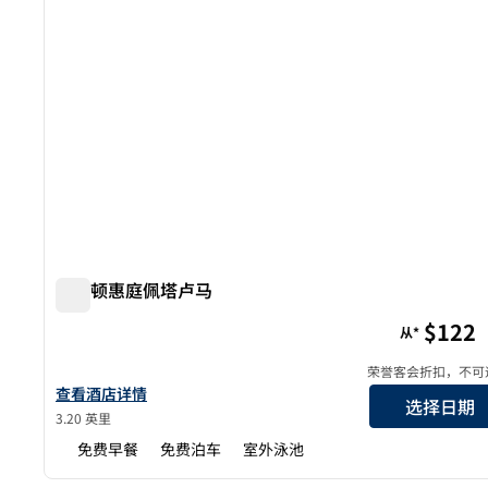
希尔顿惠庭佩塔卢马
希尔顿惠庭佩塔卢马
$122
从*
荣誉客会折扣，不可
查看希尔顿惠庭酒店 Petaluma 的酒店详情
查看酒店详情
选择日期
3.20 英里
免费早餐
免费泊车
室外泳池
1