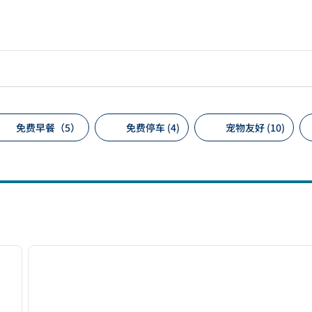
免费早餐（5）
免费停车 (4)
宠物友好 (10)
议的筛选条件
/
12
1
下一张图片
上一张图片
1/12