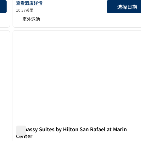
查看希尔顿启缤精选索诺玛谷酒店的详细信息
查看酒店详情
选择日期
10.37英里
室外泳池
/
12
1
下一张图片
上一张图片
1/12
Embassy Suites by Hilton San Rafael at Marin
Center