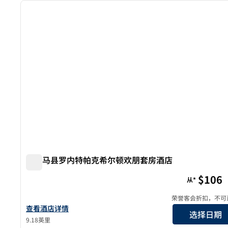
上一张图片
1/12
索诺马县罗内特帕克希尔顿欢朋套房酒店
索诺马县罗内特帕克希尔顿欢朋套房酒店
$106
从*
荣誉客会折扣，不可
查看欢朋罗纳特公园套房酒店 - 索诺玛县的详细信息
查看酒店详情
选择日期
9.18英里