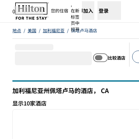
跳转至内容
,
加入
登录
0
您的住宿
在新
标签
页中
打开
地点
/
美国
/
加利福尼亚
/
佩塔卢马酒店
比较酒店
建
加利福尼亚州佩塔卢马的酒店，
CA
加利福尼亚州
显示10家酒店
1
显示10家酒店
上一张图片
1/12