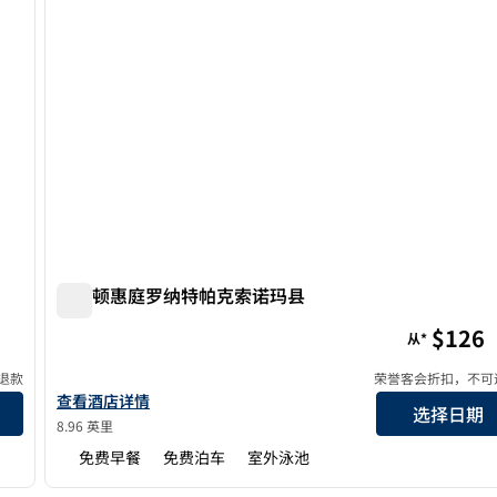
希尔顿惠庭罗纳特帕克索诺玛县
希尔顿惠庭罗纳特帕克索诺玛县
$126
从*
退款
荣誉客会折扣，不可
查看希尔顿惠庭酒店罗纳特公园索诺玛县的详细信息
查看酒店详情
选择日期
8.96 英里
免费早餐
免费泊车
室外泳池
/
12
1