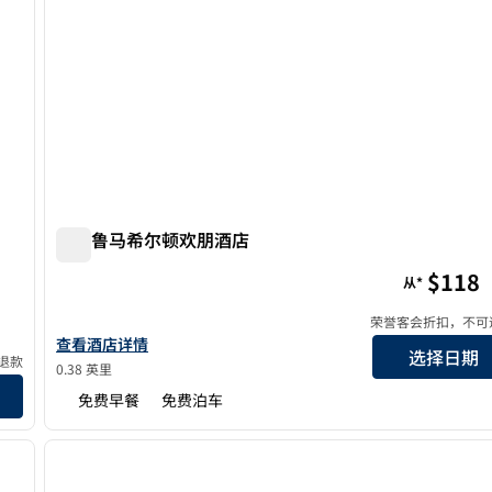
佩塔鲁马希尔顿欢朋酒店
佩塔鲁马希尔顿欢朋酒店
$118
从*
荣誉客会折扣，不可
查看欢朋佩塔卢马酒店的详细信息
查看酒店详情
选择日期
退款
0.38 英里
免费早餐
免费泊车
/
12
1
下一张图片
上一张图片
1/12