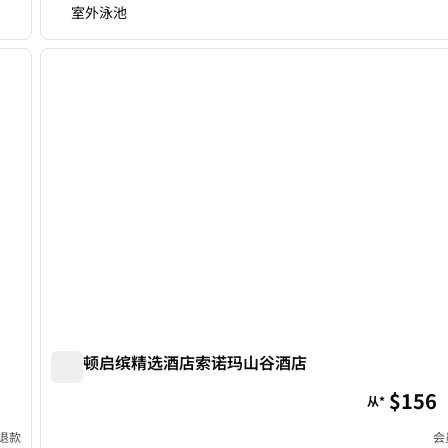
室外泳池
/
12
1
下一张图片
上一张图片
1/11
希尔顿启缤精选酒店索诺玛山谷酒店
希尔顿启缤精选酒店索诺玛山谷酒店
$156
从*
退款
会