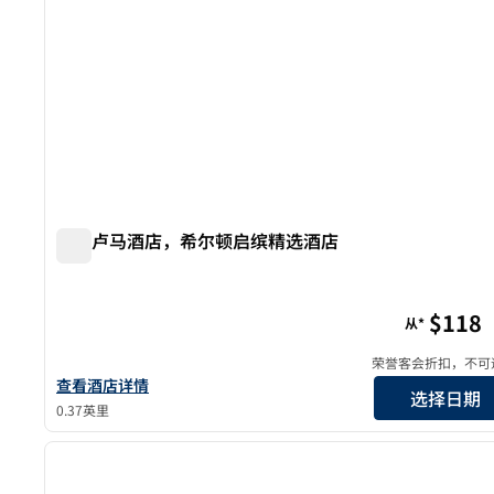
佩塔卢马酒店，希尔顿启缤精选酒店
佩塔卢马酒店，希尔顿启缤精选酒店
$118
从*
荣誉客会折扣，不可
查看希尔顿启缤精选Hotel Petaluma的酒店详情
查看酒店详情
选择日期
0.37英里
1
上一张图片
1/12