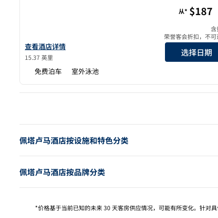
希尔顿启缤精选弗拉明戈度假村及水疗中心圣罗莎索诺
$187
从*
含
荣誉客会折扣，不可
查看希尔顿启缤精选火烈鸟度假酒店及水疗中心圣塔罗莎索诺玛
查看酒店详情
选择日期
15.37 英里
免费泊车
室外泳池
上
佩塔卢马酒店按设施和特色分类
佩塔卢马酒店按品牌分类
*价格基于当前已知的未来 30 天客房供应情况，可能有所变化。针对