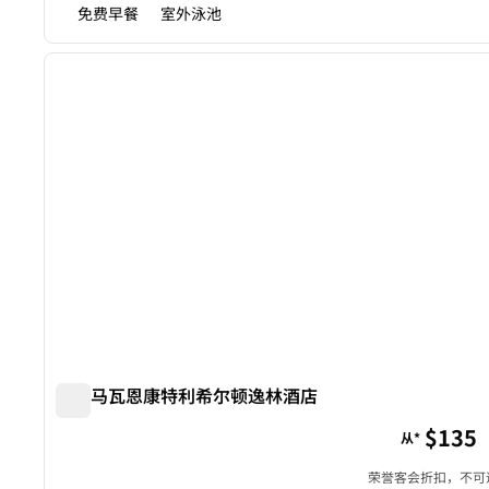
免费早餐
室外泳池
1
上一张图片
1/12
索诺马瓦恩康特利希尔顿逸林酒店
索诺马瓦恩康特利希尔顿逸林酒店
$135
从*
荣誉客会折扣，不可