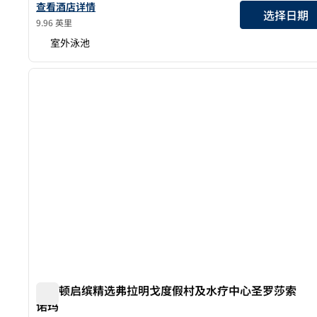
查看希尔顿逸林酒店索诺玛葡萄酒之乡的酒店详情
查看酒店详情
选择日期
9.96 英里
室外泳池
1
上一张图片
1/12
希尔顿启缤精选弗拉明戈度假村及水疗中心圣罗莎索
诺玛