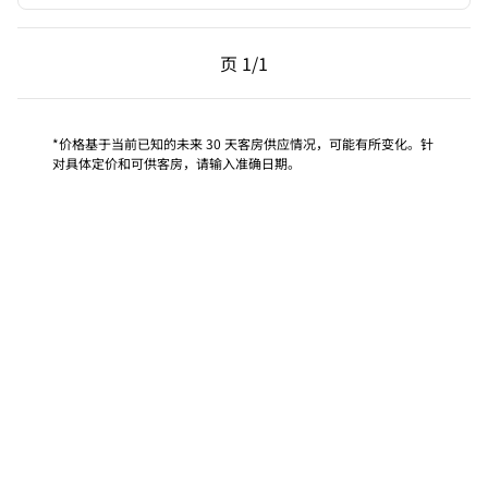
上一页，第 1页，共 1 页
下一页，第 1页，共 1 
页
1/1
页 1/1
*价格基于当前已知的未来 30 天客房供应情况，可能有所变化。针
对具体定价和可供客房，请输入准确日期。