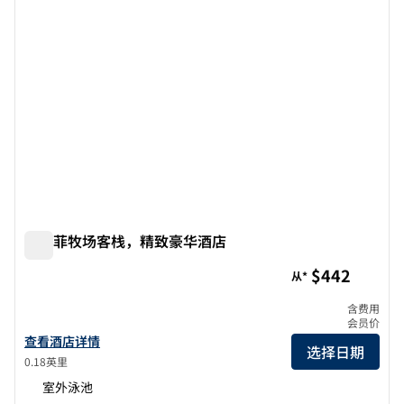
圣塔菲牧场客栈，精致豪华酒店
圣塔菲牧场客栈，精致豪华酒店
$442
从*
含费用
会员价
查看Rancho Santa Fe酒店, 一家精致豪华酒店的详细信息
查看酒店详情
选择日期
0.18英里
室外泳池