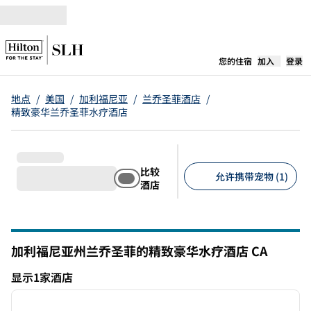
跳转至内容
,
在新标签
您的住宿
加入
登录
地点
/
美国
/
加利福尼亚
/
兰乔圣菲酒店
/
精致豪华兰乔圣菲水疗酒店
比较
允许携带宠物 (1)
酒店
建议的筛选条件
加利福尼亚州兰乔圣菲的精致豪华水疗酒店
CA
加利福尼亚州
显示1家酒店
1
/
12
显示1家酒店
上一张图片
下一张
1/12