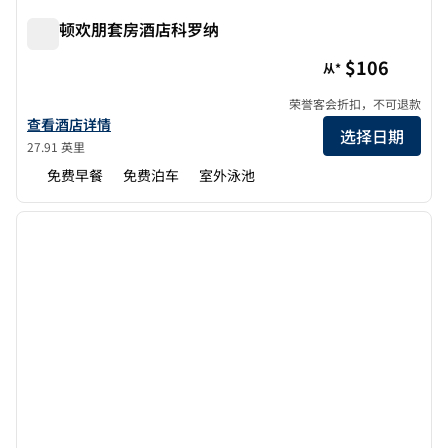
希尔顿欢朋套房酒店科罗纳
希尔顿欢朋套房酒店科罗纳
$106
从*
荣誉客会折扣，不可退款
查看欢朋及希尔顿套房 Corona 酒店详情
查看酒店详情
选择日期
27.91 英里
免费早餐
免费泊车
室外泳池
1
/
12
上一张图片
下一张
1/12