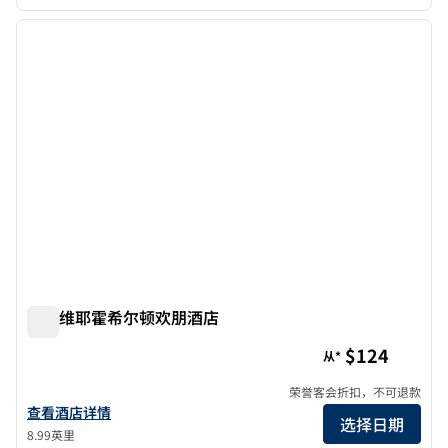
1
/
12
上一张图片
下一张
1/12
米申维耶霍希尔顿欢朋酒店
米申维耶霍希尔顿欢朋酒店
$124
从*
荣誉客会折扣，不可退款
查看欢朋 Mission Viejo 的酒店详情
查看酒店详情
选择日期
8.99英里