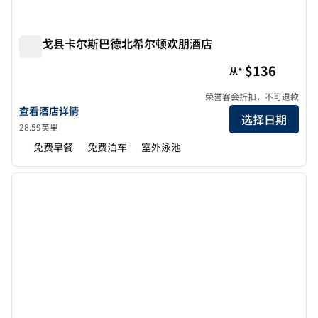
圣迭戈县卡尔斯巴德北希尔顿欢朋酒店
圣迭戈县卡尔斯巴德北希尔顿欢朋酒店
$136
从*
荣誉客会折扣，不可退款
查看欢朋酒店 Carlsbad-北圣迭戈县的酒店详情
查看酒店详情
选择日期
28.59英里
免费早餐
免费泊车
室外泳池
1
/
11
上一张图片
下一张
1/11