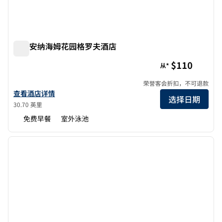
欢朋安纳海姆花园格罗夫酒店
欢朋安纳海姆花园格罗夫酒店
$110
从*
荣誉客会折扣，不可退款
查看欢朋及套房阿纳海姆花园格罗夫酒店详情
查看酒店详情
选择日期
30.70 英里
免费早餐
室外泳池
1
/
12
上一张图片
下一张
1/12