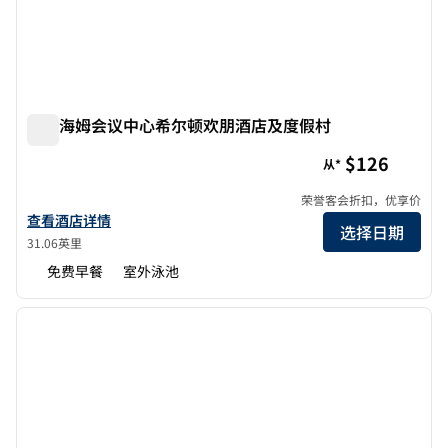
阿纳海姆会议中心希尔顿欢朋酒店及度假村
阿纳海姆会议中心希尔顿欢朋酒店及度假村
$126
从*
荣誉客会折扣，优享价
查看欢朋Anaheim Resort Convention Center酒店详情
查看酒店详情
选择日期
31.06英里
免费早餐
室外泳池
1
/
12
上一张图片
下一张
1/12