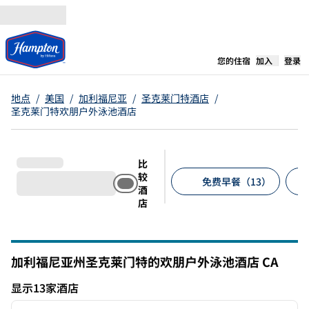
跳转至内容
,
在新标签
您的住宿
加入
登录
地点
/
美国
/
加利福尼亚
/
圣克莱门特酒店
/
圣克莱门特欢朋户外泳池酒店
比
较
免费早餐（13）
酒
店
建议的筛选条件
加利福尼亚州圣克莱门特的欢朋户外泳池酒店
CA
加利福尼亚州
显示13家酒店
1
/
12
显示13家酒店
上一张图片
下一张
1/12