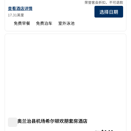
荣誉客会折扣，不可退款
查看欢朋希尔顿尔湾东 - 莱克福里斯特的酒店详情
查看酒店详情
选择日期
17.31英里
免费早餐
免费泊车
室外泳池
1
/
12
上一张图片
下一张
1/12
欧文奥兰治县机场希尔顿欢朋套房酒店
欧文奥兰治县机场希尔顿欢朋套房酒店