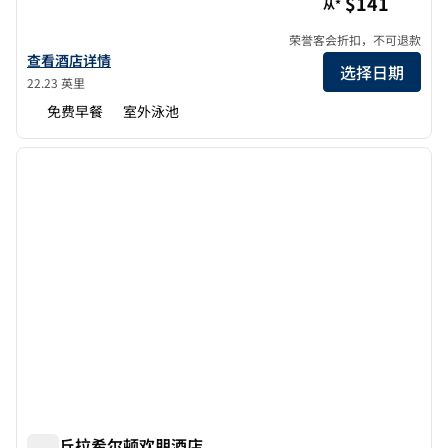
$141
从*
荣誉客会折扣，不可退款
查看欢朋Irvine-Orange County Airport的酒店详情
查看酒店详情
选择日期
22.23 英里
免费早餐
室外泳池
1
/
12
上一张图片
下一张
1/12
蒂梅丘拉希尔顿欢朋酒店