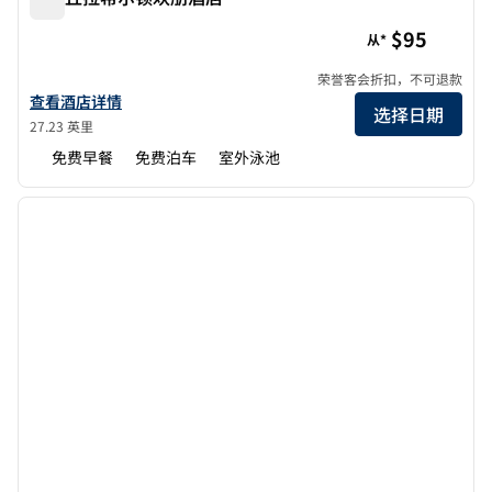
蒂梅丘拉希尔顿欢朋酒店
$95
从*
荣誉客会折扣，不可退款
查看欢朋套房酒店特梅库拉的详细信息
查看酒店详情
选择日期
27.23 英里
免费早餐
免费泊车
室外泳池
1
/
12
上一张图片
下一张
1/12