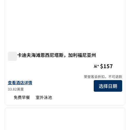
欢朋卡迪夫海滩恩西尼塔斯，加利福尼亚州
欢朋卡迪夫海滩恩西尼塔斯，加利福尼亚州
$157
从*
荣誉客会折扣，不可退款
查看加利福尼亚州恩西尼塔斯卡迪夫海滩欢朋酒店的酒店详情
查看酒店详情
选择日期
33.82英里
免费早餐
室外泳池
1
/
11
上一张图片
下一张
1/11