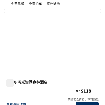
免费早餐
免费泊车
室外泳池
1
/
12
上一张图片
下一张
1/12
欢朋尔湾光谱湖森林酒店
欢朋尔湾光谱湖森林酒店
$118
从*
荣誉客会折扣，不可退款
查看欢朋尔湾光谱森林湖酒店的详细信息
查看酒店详情