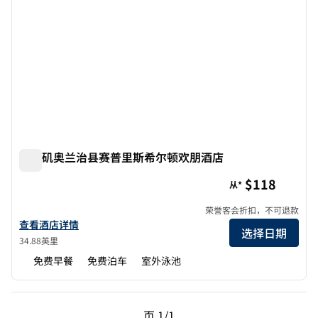
洛杉矶奥兰治县赛普里斯希尔顿欢朋酒店
洛杉矶奥兰治县赛普里斯希尔顿欢朋酒店
$118
从*
荣誉客会折扣，不可退款
查看洛杉矶-橙县-赛普拉斯欢朋酒店详情
查看酒店详情
选择日期
34.88英里
免费早餐
免费泊车
室外泳池
上一页，第 1页，共 1 页
下一页，第 1页，共 1 
页
1/1