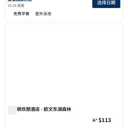
选择日期
15.26 英里
免费早餐
室外泳池
1
/
12
上一张图片
下一张
1/12
希尔顿欢朋酒店 - 欧文东湖森林
希尔顿欢朋酒店 - 欧文东湖森林
$113
从*