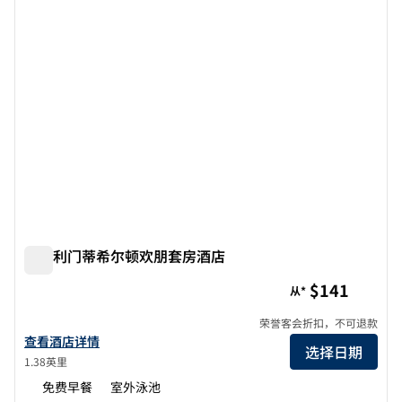
圣克利门蒂希尔顿欢朋套房酒店
圣克利门蒂希尔顿欢朋套房酒店
$141
从*
荣誉客会折扣，不可退款
查看欢朋San Clemente酒店的详细信息
查看酒店详情
选择日期
1.38英里
免费早餐
室外泳池