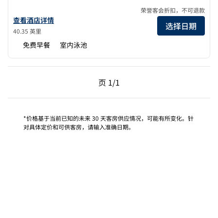
荣誉客会折扣，不可退款
查看欢朋San Jose Airport酒店的详细信息
查看酒店详情
选择日期
40.35 英里
免费早餐
室内泳池
上一页，第 1页，共 1 页
下一页，第 1页，共 1 
页
1/1
页 1/1
*价格基于当前已知的未来 30 天客房供应情况，可能有所变化。针
对具体定价和可供客房，请输入准确日期。