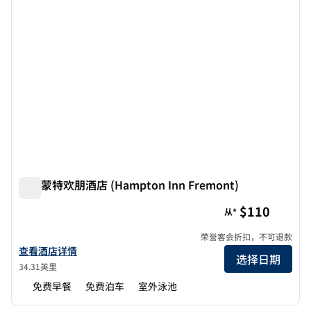
弗里蒙特欢朋酒店 (Hampton Inn Fremont)
弗里蒙特欢朋酒店 (Hampton Inn Fremont)
$110
从*
荣誉客会折扣，不可退款
查看欢朋弗里蒙特的酒店详情
查看酒店详情
选择日期
34.31英里
免费早餐
免费泊车
室外泳池
1
/
11