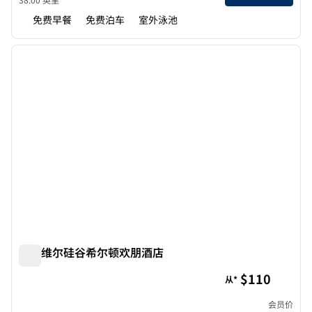
免费早餐
免费泊车
室外泳池
1
/
12
上一张图片
下一张
1/12
森尼维尔硅谷希尔顿欢朋酒店
森尼维尔硅谷希尔顿欢朋酒店
$110
从*
会员价