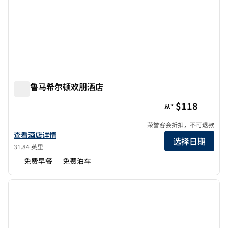
佩塔鲁马希尔顿欢朋酒店
佩塔鲁马希尔顿欢朋酒店
$118
从*
荣誉客会折扣，不可退款
查看欢朋佩塔卢马酒店的详细信息
查看酒店详情
选择日期
31.84 英里
免费早餐
免费泊车
1
/
12
上一张图片
下一张
1/12