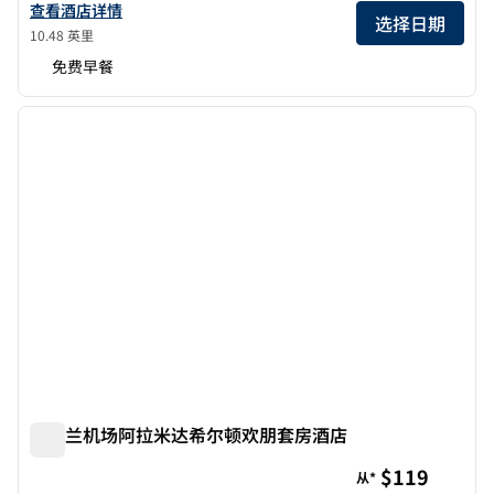
查看欢朋旧金山机场酒店详情
查看酒店详情
选择日期
10.48 英里
免费早餐
1
/
12
上一张图片
下一张
1/12
奥克兰机场阿拉米达希尔顿欢朋套房酒店
奥克兰机场阿拉米达希尔顿欢朋套房酒店
$119
从*