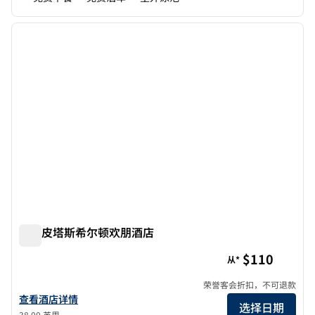
1
/
12
上一张图片
下一张
1/12
米尔皮塔斯希尔顿欢朋酒店
米尔皮塔斯希尔顿欢朋酒店
$110
从*
荣誉客会折扣，不可退款
查看欢朋酒店米尔皮塔斯的酒店详情
查看酒店详情
选择日期
38.00 英里