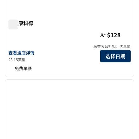
欢朋康科德
欢朋康科德
$128
从*
荣誉客会折扣，优享价
查看欢朋 康科德的酒店详情
查看酒店详情
选择日期
23.15英里
免费早餐
1
/
12
上一张图片
下一张
1/12