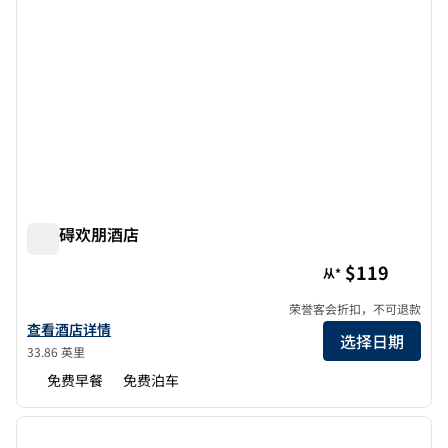
无障碍欢朋酒店
无障碍欢朋酒店
$119
从*
荣誉客会折扣，不可退款
查看欢朋 & 套房山景酒店详情
查看酒店详情
选择日期
33.86 英里
免费早餐
免费泊车
1
/
12
上一张图片
下一张
1/12