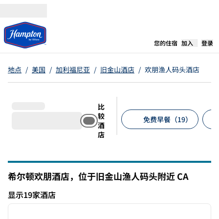
跳转至内容
,
在新标签
您的住宿
加入
登录
地点
/
美国
/
加利福尼亚
/
旧金山酒店
/
欢朋渔人码头酒店
比
较
免费早餐（19）
酒
店
建议的筛选条件
希尔顿欢朋酒店，位于旧金山渔人码头附近
CA
加利福尼亚州
显示19家酒店
1
/
12
显示19家酒店
上一张图片
下一张
1/12