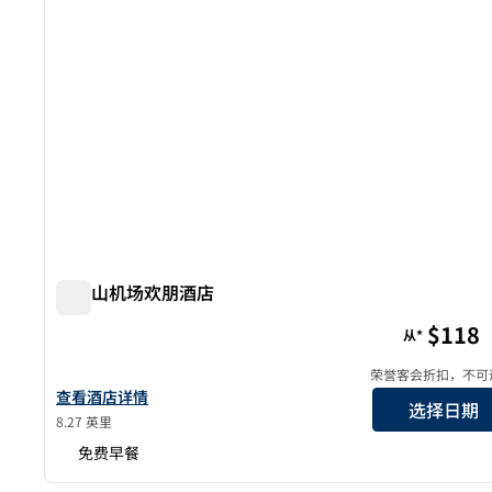
旧金山机场欢朋酒店
旧金山机场欢朋酒店
$118
从*
荣誉客会折扣，不可
查看欢朋旧金山机场酒店详情
查看酒店详情
选择日期
8.27 英里
免费早餐
1