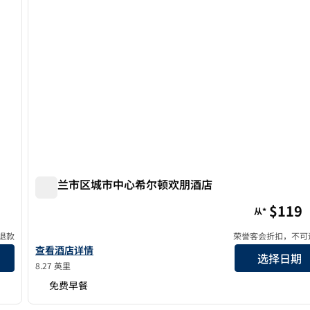
奥克兰市区城市中心希尔顿欢朋酒店
奥克兰市区城市中心希尔顿欢朋酒店
$119
从*
退款
荣誉客会折扣，不可
查看奥克兰市中心-市中心欢朋酒店详情
查看酒店详情
选择日期
8.27 英里
免费早餐
/
12
1