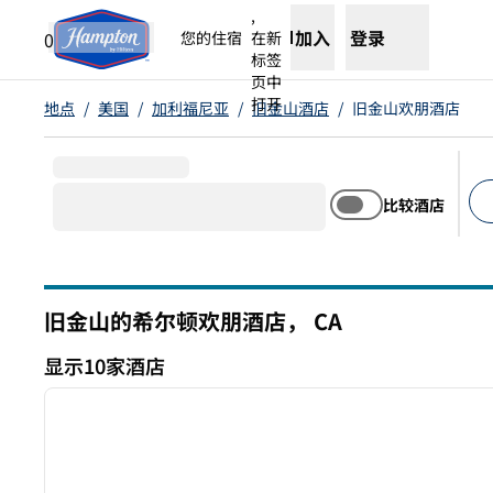
跳转至内容
,
加入
登录
0
您的住宿
在新
标签
页中
打开
地点
/
美国
/
加利福尼亚
/
旧金山酒店
/
旧金山欢朋酒店
比较酒店
建
旧金山的希尔顿欢朋酒店，
CA
加利福尼亚州
显示10家酒店
1
显示10家酒店
上一张图片
1/12