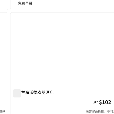
免费早餐
/
12
1
下一张图片
上一张图片
1/12
奥克兰海沃德欢朋酒店
奥克兰海沃德欢朋酒店
$102
从*
退款
荣誉客会折扣，不可