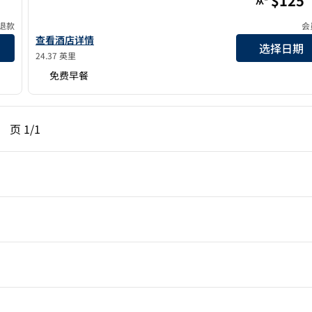
$125
从*
退款
会
查看欢朋 康科德的酒店详情
查看酒店详情
选择日期
24.37 英里
免费早餐
一页，第 1页，共 1 页
下一页，第 1页，共 1 页
页
1/1
页 1/1