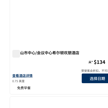
旧金山市中心/会议中心希尔顿欢朋酒店
旧金山市中心/会议中心希尔顿欢朋酒店
$134
从*
荣誉客会折扣，不可
查看旧金山市中心/会展中心欢朋酒店详情
查看酒店详情
选择日期
0.75 英里
免费早餐
1
上一张图片
1/12