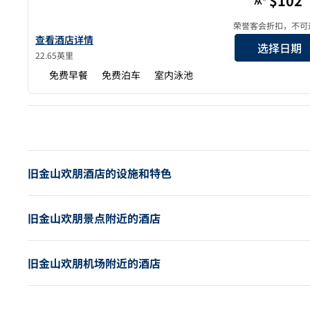
$102
从*
荣誉客会折扣，不可
查看欢朋酒店 Union City 的酒店详情
查看酒店详情
选择日期
22.65英里
免费早餐
免费泊车
室内泳池
上
旧金山欢朋酒店的设施和特色
旧金山欢朋景点附近的酒店
旧金山欢朋机场附近的酒店