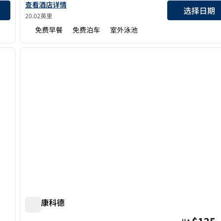
查看奥克兰-海沃德欢朋酒店详情
查看酒店详情
选择日期
20.02英里
免费早餐
免费泊车
室外泳池
/
12
1
下一张图片
上一张图片
1/12
欢朋康科德
欢朋康科德