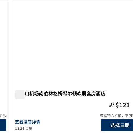
下一张图片
上一张图片
1/12
旧金山机场南伯林格姆希尔顿欢朋套房酒店
旧金山机场南伯林格姆希尔顿欢朋套房酒店
$121
从*
退款
荣誉客会折扣，不可
店详情
查看欢朋旧金山-伯灵格姆-机场南的酒店详情
查看酒店详情
选择日期
12.24 英里