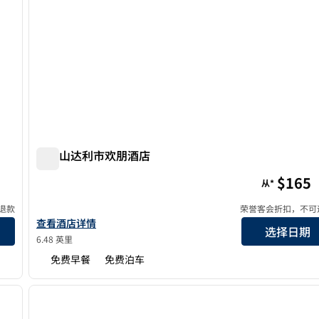
旧金山达利市欢朋酒店
旧金山达利市欢朋酒店
$165
从*
退款
荣誉客会折扣，不可
查看旧金山-戴利城欢朋酒店详情
查看酒店详情
选择日期
6.48 英里
免费早餐
免费泊车
/
12
1
下一张图片
上一张图片
1/12