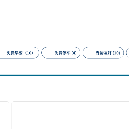
免费早餐（10）
免费停车 (4)
宠物友好 (10)
议的筛选条件
/
12
1
下一张图片
上一张图片
1/12