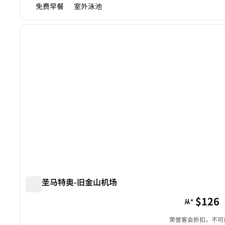
免费早餐
室外泳池
1
上一张图片
1/12
欢朋圣马特奥-旧金山机场
欢朋圣马特奥-旧金山机场
$126
从*
荣誉客会折扣，不可