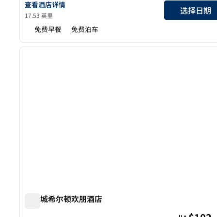
查看欢朋&套房 圣马特奥-旧金山机场的酒店详情
查看酒店详情
选择日期
17.53 英里
免费早餐
免费泊车
1
上一张图片
1/12
尤宁城希尔顿欢朋酒店
尤宁城希尔顿欢朋酒店