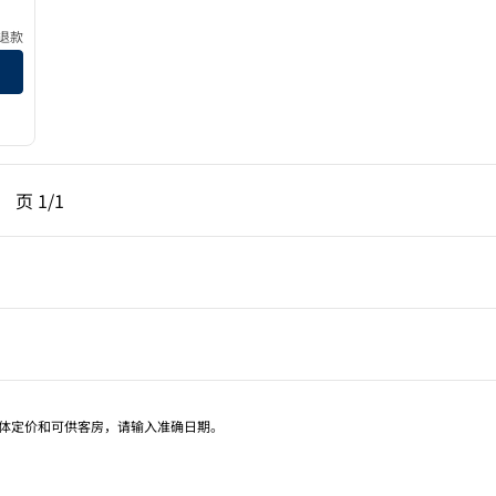
退款
一页，第 1页，共 1 页
下一页，第 1页，共 1 页
页
1/1
页 1/1
具体定价和可供客房，请输入准确日期。