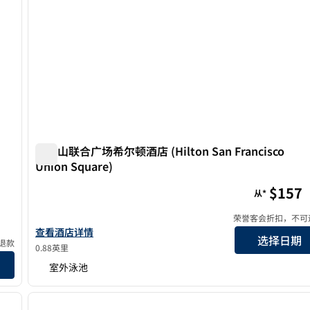
旧金山联合广场希尔顿酒店 (Hilton San Francisco
Union Square)
旧金山联合广场希尔顿酒店 (Hilton San Francisco Union
$157
从*
荣誉客会折扣，不可
查看希尔顿San Francisco Union Square的酒店详情
查看酒店详情
选择日期
退款
0.88英里
室外泳池
/
12
1
下一张图片
上一张图片
1/12