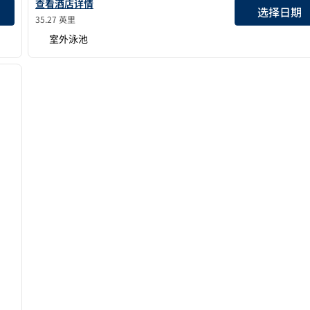
查看希尔顿Santa Clara的酒店详情
查看酒店详情
选择日期
35.27 英里
室外泳池
/
12
下一张图片