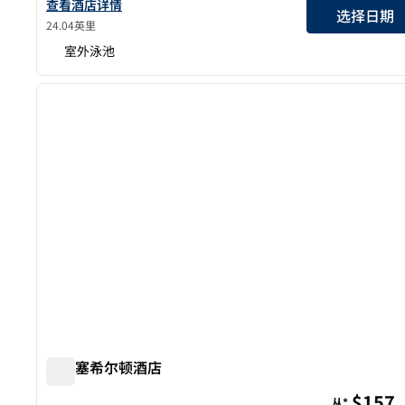
查看希尔顿康科德酒店的详细信息
查看酒店详情
选择日期
24.04英里
室外泳池
1
上一张图片
1/12
圣何塞希尔顿酒店
圣何塞希尔顿酒店
$157
从*