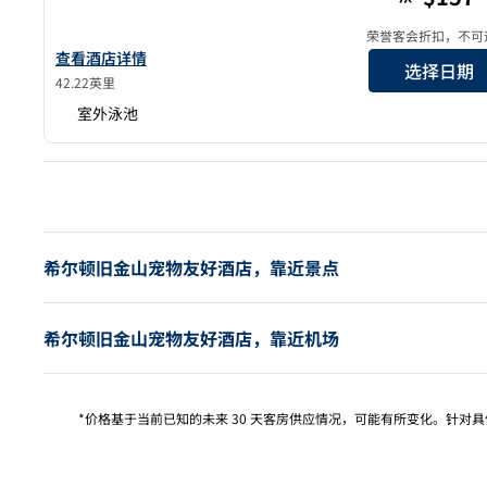
荣誉客会折扣，不可
查看希尔顿San Jose酒店的详细信息
查看酒店详情
选择日期
42.22英里
室外泳池
上
希尔顿旧金山宠物友好酒店，靠近景点
希尔顿旧金山宠物友好酒店，靠近机场
*价格基于当前已知的未来 30 天客房供应情况，可能有所变化。针对