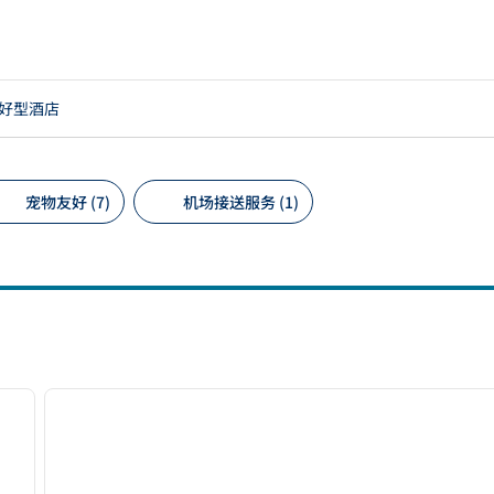
好型酒店
宠物友好 (7)
机场接送服务 (1)
议的筛选条件
/
12
1
下一张图片
上一张图片
1/12