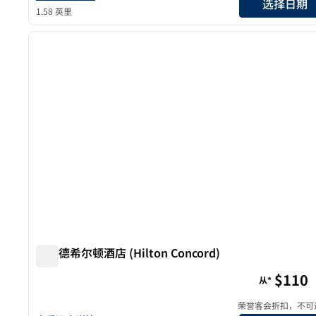
选择日期
1.58 英里
1
上一张图片
1/12
康科德希尔顿酒店 (Hilton Concord)
康科德希尔顿酒店 (Hilton Concord)
$110
从*
荣誉客会折扣，不可