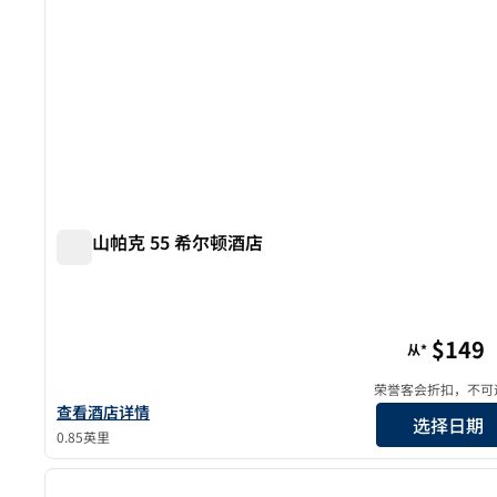
旧金山帕克 55 希尔顿酒店
旧金山帕克 55 希尔顿酒店
$149
从*
荣誉客会折扣，不可
查看旧金山Parc 55希尔顿酒店的酒店详情
查看酒店详情
选择日期
0.85英里
1
上一张图片
1/12