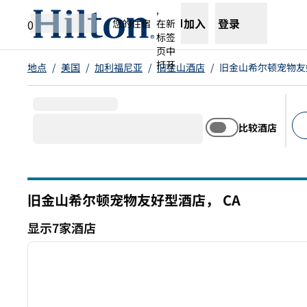
跳转至内容
,
加入
登录
0
您的住宿
在新
标签
页中
打开
地点
/
美国
/
加利福尼亚
/
旧金山酒店
/
旧金山希尔顿宠物友
比较酒店
建
旧金山希尔顿宠物友好型酒店，
CA
加利福尼亚州
显示7家酒店
1
显示7家酒店
上一张图片
1/12