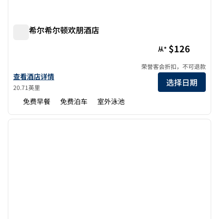
摩根希尔希尔顿欢朋酒店
摩根希尔希尔顿欢朋酒店
$126
从*
荣誉客会折扣，不可退款
查看欢朋Morgan Hill酒店详情
查看酒店详情
选择日期
20.71英里
免费早餐
免费泊车
室外泳池
1
/
12
上一张图片
下一张
1/12