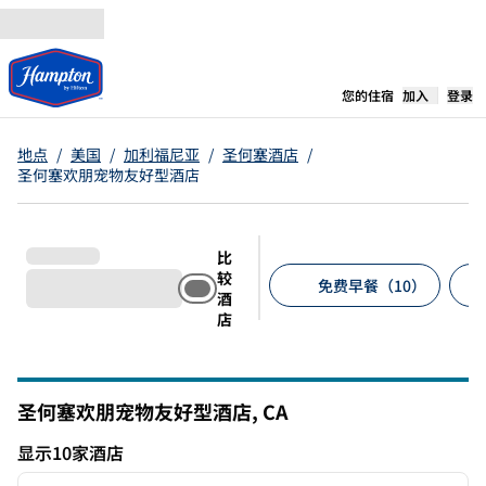
跳转至内容
,
在新标签
您的住宿
加入
登录
地点
/
美国
/
加利福尼亚
/
圣何塞酒店
/
圣何塞欢朋宠物友好型酒店
比
较
免费早餐（10）
酒
店
建议的筛选条件
圣何塞欢朋宠物友好型酒店,
CA
加利福尼亚州
显示10家酒店
1
/
12
显示10家酒店
上一张图片
下一张
1/12