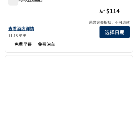
无障碍欢朋酒店
$114
从*
荣誉客会折扣，不可退款
查看欢朋 & 套房山景酒店详情
查看酒店详情
选择日期
11.18 英里
免费早餐
免费泊车
1
/
12
上一张图片
下一张
1/12