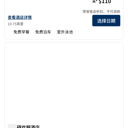
$110
从*
荣誉客会折扣，不可退款
查看欢朋弗里蒙特的酒店详情
查看酒店详情
选择日期
10.75英里
免费早餐
免费泊车
室外泳池
1
/
11
上一张图片
下一张
1/11
无障碍欢朋酒店