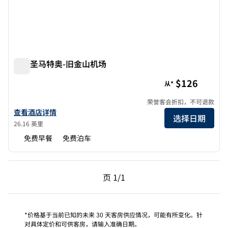
欢朋圣马特奥-旧金山机场
欢朋圣马特奥-旧金山机场
$126
从*
荣誉客会折扣，不可退款
查看欢朋&套房 圣马特奥-旧金山机场的酒店详情
查看酒店详情
选择日期
26.16 英里
免费早餐
免费泊车
上一页，第 1页，共 1 页
下一页，第 1页，共 1 
页
1/1
页 1/1
*价格基于当前已知的未来 30 天客房供应情况，可能有所变化。针
对具体定价和可供客房，请输入准确日期。