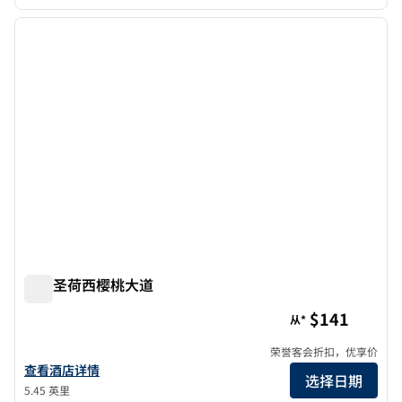
1
/
10
上一张图片
下一张
1/10
欢朋圣荷西樱桃大道
欢朋圣荷西樱桃大道
$141
从*
荣誉客会折扣，优享价
查看欢朋San Jose Cherry Ave酒店详情
查看酒店详情
选择日期
5.45 英里