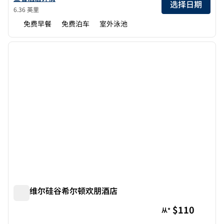
选择日期
6.36 英里
免费早餐
免费泊车
室外泳池
1
/
12
上一张图片
下一张
1/12
森尼维尔硅谷希尔顿欢朋酒店
森尼维尔硅谷希尔顿欢朋酒店
$110
从*