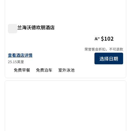
奥克兰海沃德欢朋酒店
奥克兰海沃德欢朋酒店
$102
从*
荣誉客会折扣，不可退款
查看奥克兰-海沃德欢朋酒店详情
查看酒店详情
选择日期
25.15英里
免费早餐
免费泊车
室外泳池
1
/
12
上一张图片
下一张
1/12