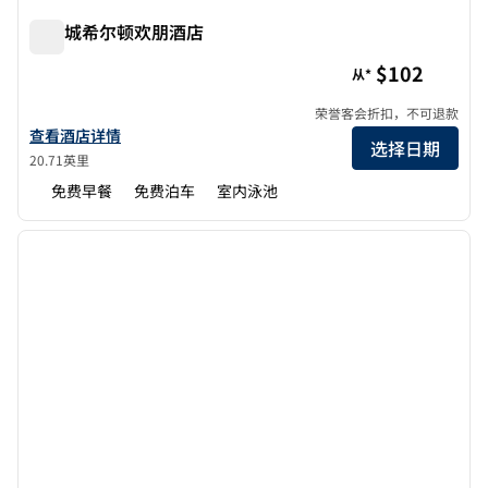
尤宁城希尔顿欢朋酒店
尤宁城希尔顿欢朋酒店
$102
从*
荣誉客会折扣，不可退款
查看欢朋酒店 Union City 的酒店详情
查看酒店详情
选择日期
20.71英里
免费早餐
免费泊车
室内泳池
1
/
12
上一张图片
下一张
1/12