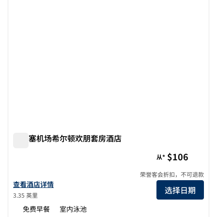
圣何塞机场希尔顿欢朋套房酒店
圣何塞机场希尔顿欢朋套房酒店
$106
从*
荣誉客会折扣，不可退款
查看欢朋San Jose Airport酒店的详细信息
查看酒店详情
选择日期
3.35 英里
免费早餐
室内泳池