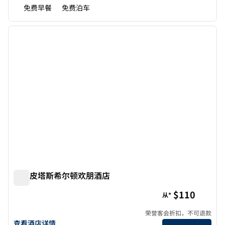
免费早餐
免费泊车
1
/
12
上一张图片
下一张
1/12
米尔皮塔斯希尔顿欢朋酒店
米尔皮塔斯希尔顿欢朋酒店
$110
从*
荣誉客会折扣，不可退款
查看欢朋酒店米尔皮塔斯的酒店详情
查看酒店详情